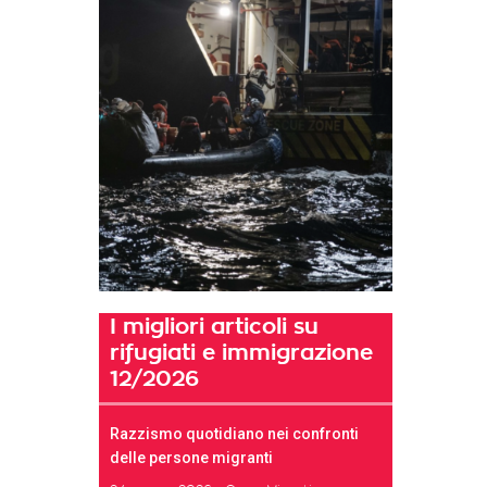
I migliori articoli su
rifugiati e immigrazione
12/2026
Razzismo quotidiano nei confronti
delle persone migranti
t