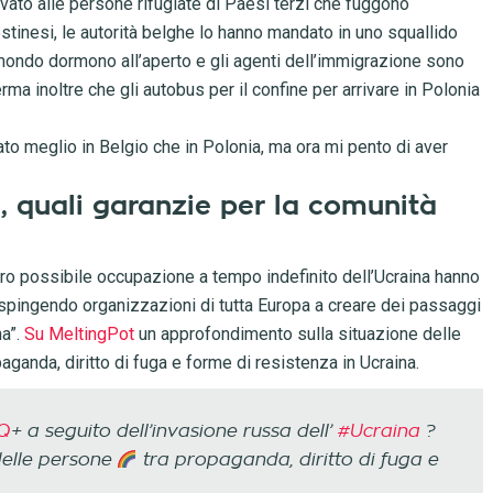
rvato alle persone rifugiate di Paesi terzi che fuggono
tinesi, le autorità belghe lo hanno mandato in uno squallido
l mondo dormono all’aperto e gli agenti dell’immigrazione sono
rma inoltre che gli autobus per il confine per arrivare in Polonia
o meglio in Belgio che in Polonia, ma ora mi pento di aver
, quali garanzie per la comunità
oro possibile occupazione a tempo indefinito dell’Ucraina hanno
 spingendo organizzazioni di tutta Europa a creare dei passaggi
na”.
Su MeltingPot
un approfondimento sulla situazione delle
anda, diritto di fuga e forme di resistenza in Ucraina.
Q
+ a seguito dell’invasione russa dell’
#Ucraina
?
delle persone
tra propaganda, diritto di fuga e