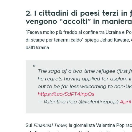
2. I cittadini di paesi terzi i
vengono “accolti” in maniera
“Faceva molto più freddo al confine tra Ucraina e Polon
di scarpe per tenermi caldo” spiega Jehad Kaware, du
dall’Ucraina.
The saga of a two-time refugee (first
he regrets having applied for asylum in
out to be far less welcoming to non-Uk
https://t.co/5dFT4inpQs
— Valentina Pop (@valentinapop)
April
Sul
Financial Times
, la giornalista Valentina Pop r