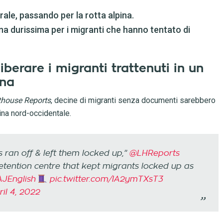
rale, passando per la rotta alpina.
a durissima per i migranti che hanno tentato di
iberare i migranti trattenuti in un
ina
thouse Reports
, decine di migranti senza documenti sarebbero
aina nord-occidentale.
 ran off & left them locked up,”
@LHReports
detention centre that kept migrants locked up as
JEnglish
pic.twitter.com/IA2ymTXsT3
il 4, 2022