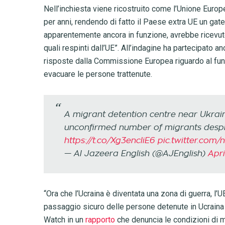
Nell’inchiesta viene ricostruito come l’Unione Europ
per anni, rendendo di fatto il Paese extra UE un gate
apparentemente ancora in funzione, avrebbe ricevuto i
quali respinti dall’UE”. All’indagine ha partecipato a
risposte dalla Commissione Europea riguardo al funz
evacuare le persone trattenute.
A migrant detention centre near Ukrain
unconfirmed number of migrants despite
https://t.co/Xg3encliE6
pic.twitter.com
— Al Jazeera English (@AJEnglish)
Apri
“Ora che l’Ucraina è diventata una zona di guerra, l’UE
passaggio sicuro delle persone detenute in Ucraina
Watch in un
rapporto
che denuncia le condizioni di ma