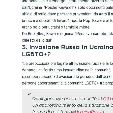
un’odissea in cui emerge il trattamento diverso rise
dall’Ucraina. “Poiché Kaware ha solo documenti pales
ufficio di asilo dove persone provenienti da tutto i
bruschi e oberati di lavoro”, riporta Pop. Kaware affe
erano solo per ucraini o famiglie miste.
Da Bruxelles, Kaware ragiona: “Pensavo sarebbe stat
chiesto asilo qui”.
3. Invasione Russa in Ucraina
LGBTQ+?
“Le preoccupazioni legate all’invasione russa e la l
destato una fortissima inquietudine nella comunità,
sicuri per riuscire ad evacuare le persone dall’Ucrai
persone appartenenti alla comunità LGBTQ+ tra propag
Quali garanzie per la comunità
#LGBT
Un approfondimento della situazione 
forme di resistenza
#UcrainaRussia