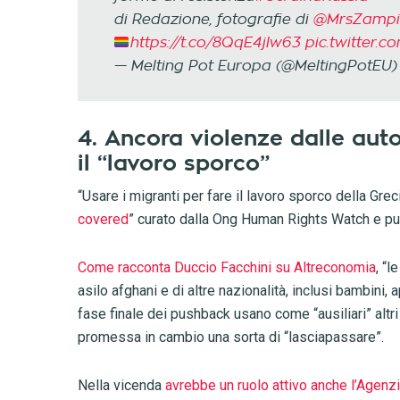
di Redazione, fotografie di
@MrsZampi
https://t.co/8QqE4jIw63
pic.twitter.
— Melting Pot Europa (@MeltingPotEU
4. Ancora violenze dalle auto
il “lavoro sporco”
“Usare i migranti per fare il lavoro sporco della Grec
covered
” curato dalla Ong Human Rights Watch e pubb
Come racconta Duccio Facchini su Altreconomia
, “l
asilo afghani e di altre nazionalità, inclusi bambini,
fase finale dei pushback usano come “ausiliari” alt
promessa in cambio una sorta di “lasciapassare”.
Nella vicenda
avrebbe un ruolo attivo anche l’Agenz