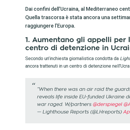
Dai confini dell’Ucraina, al Mediterraneo cent
Quella trascorsa è stata ancora una settiman
raggiungere l’Europa.
1. Aumentano gli appelli per l
centro di detenzione in Ucra
Secondo un’inchiesta giornalistica condotta da
Ligh
ancora trattenuti in un centro di detenzione nell’Ucr
“When there was an air raid the guards
reveals life inside EU-funded Ukraine 
war raged. W/partners
@derspiegel
@A
— Lighthouse Reports (@LHreports)
Apr