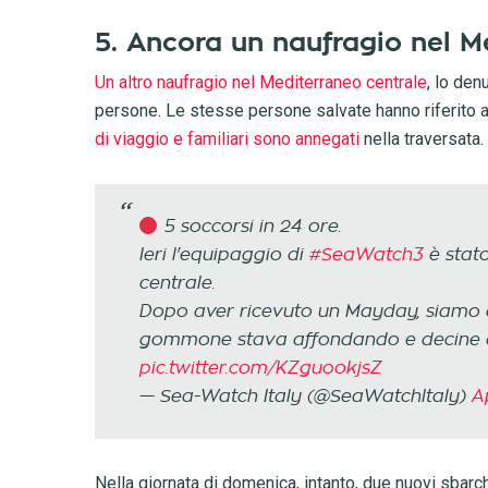
5. Ancora un naufragio nel M
Un altro naufragio nel Mediterraneo centrale
, lo den
persone. Le stesse persone salvate hanno riferito 
di viaggio e familiari sono annegati
nella traversata.
5 soccorsi in 24 ore.
Ieri l'equipaggio di
#SeaWatch3
è stato
centrale.
Dopo aver ricevuto un Mayday, siamo ar
gommone stava affondando e decine di
pic.twitter.com/KZguookjsZ
— Sea-Watch Italy (@SeaWatchItaly)
Ap
Nella giornata di domenica, intanto, due nuovi sbarc