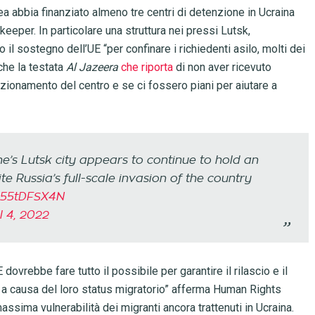
ea abbia finanziato almeno tre centri di detenzione in Ucraina
keeper. In particolare una struttura nei pressi Lutsk,
l sostegno dell’UE “per confinare i richiedenti asilo, molti dei
nche la testata
Al Jazeera
che riporta
di non aver ricevuto
ionamento del centro e se ci fossero piani per aiutare a
e’s Lutsk city appears to continue to hold an
 Russia’s full-scale invasion of the country
/n55tDFSX4N
l 4, 2022
 dovrebbe fare tutto il possibile per garantire il rilascio e il
 a causa del loro status migratorio” afferma Human Rights
ssima vulnerabilità dei migranti ancora trattenuti in Ucraina.