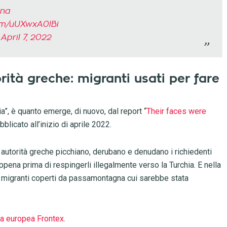
na
com/uUXwxA0lBi
)
April 7, 2022
rità greche: migranti usati per fare
ia”, è quanto emerge, di nuovo, dal report “
Their faces were
licato all’inizio di aprile 2022.
e autorità greche picchiano, derubano e denudano i richiedenti
 appena prima di respingerli illegalmente verso la Turchia. E nella
ri migranti coperti da passamontagna cui sarebbe stata
ia europea Frontex
.