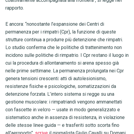
coattivamente accompagnata alla frontiera”, si legge nel
rapporto.
E ancora: “nonostante l’espansione dei Centri di
permanenza per i rimpatri (Cpr), la funzione di queste
strutture continua a produrre più detenzione che rimpatri.
Lo studio conferma che le politiche di trattenimento non
incidono sulle politiche di rimpatrio. I Cpr restano il luogo in
cui la procedura di allontanamento si arena spesso già
nelle prime settimane. La permanenza prolungata nei Cpr
genera tensioni crescenti: atti di autolesionismo,
resistenze fisiche e psicologiche, somatizzazioni da
detenzione forzata. L’intero sistema si regge su una
gestione muscolare: i rimpatriandi vengono ammanettati
con fascette in velcro — usate in modo generalizzato e
sistematico anche in assenza di resistenza, in violazione
delle stesse linee guida — e trasferiti sotto scorta fino
all’aeroporto”,
scrive
il giornalista Giulio Cavalli su Domani.