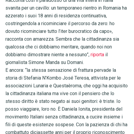
Racconta così il paradosso di una vita intera in Italia
svanita per un cavillo: un temporaneo rientro in Romania ha
azzerato i suoi 18 anni di residenza continuativa,
costringendola a ricominciare il percorso da zero: ho
dovuto ricominciare tutto l’iter burocratico da capo»,
racconta con amarezza. Sembra che la cittadinanza sia
qualcosa che ci dobbiamo meritare, quando noi non
dobbiamo dimostrare niente a nessuno”,
riporta
il
giornalista Simone Manda su Domani.
E ancora: “la stessa sensazione di frattura pervade la
storia di Stefania N’Kombo José Teresa, attivista per le
associazioni Lunaria e Questaèroma, che oggi ha acquisito
la cittadinanza italiana ma vive con il pensiero che lo
stesso diritto è stato negato ai suoi genitori: è triste. Io
posso viaggiare, loro no. È Daniela Ionita, presidenta del
movimento Italiani senza cittadinanza, a cucire insieme i
fili di queste esistenze sospese. Con la pazienza di chi ha
combattuto diciassette anni per il proprio riconoscimento