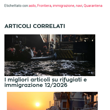
Etichettato con:
asilo
,
Frontiera
,
immigrazione
,
navi
,
Quarantena
I migliori articoli su rifugiati e
immigrazione 12/2026