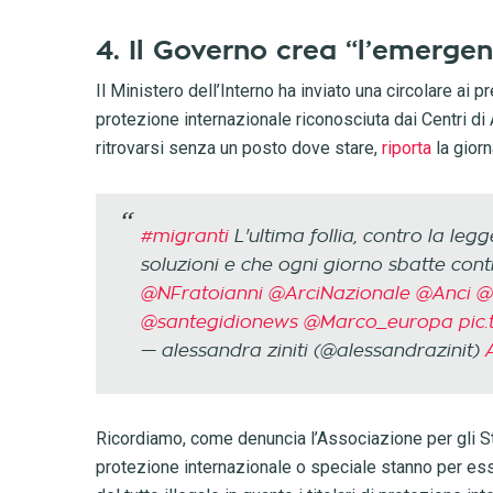
4. Il Governo crea “l’emerge
Il Ministero dell’Interno ha inviato una circolare ai p
protezione internazionale riconosciuta dai Centri di 
ritrovarsi senza un posto dove stare,
riporta
la giorn
#migranti
L'ultima follia, contro la leg
soluzioni e che ogni giorno sbatte cont
@NFratoianni
@ArciNazionale
@Anci
@
@santegidionews
@Marco_europa
pic
— alessandra ziniti (@alessandrazinit)
Ricordiamo, come denuncia l’Associazione per gli Stud
protezione internazionale o speciale stanno per esse