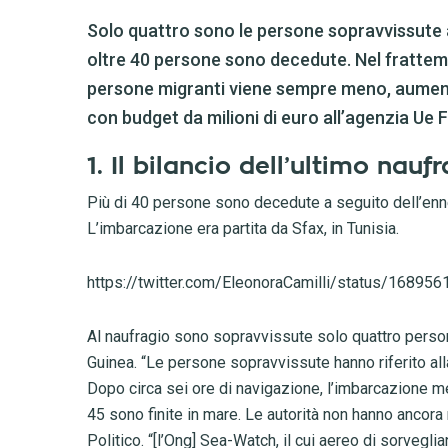
Solo quattro sono le persone sopravvissute 
oltre 40 persone sono decedute. Nel frattempo
persone migranti viene sempre meno, aumentan
con budget da milioni di euro all’agenzia Ue 
1. Il bilancio dell’ultimo na
Più di 40 persone sono decedute a seguito dell’en
L’imbarcazione era partita da Sfax, in Tunisia.
https://twitter.com/EleonoraCamilli/status/1689
Al naufragio sono sopravvissute solo quattro persone
Guinea. “Le persone sopravvissute hanno riferito al
Dopo circa sei ore di navigazione, l’imbarcazione me
45 sono finite in mare. Le autorità non hanno ancora 
Politico. “[l’Ong] Sea-Watch, il cui aereo di sorveg