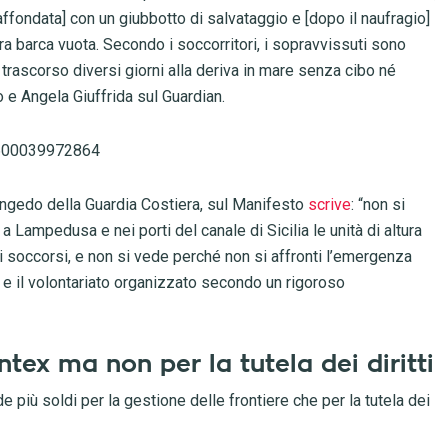
 affondata] con un giubbotto di salvataggio e [dopo il naufragio]
ra barca vuota. Secondo i soccorritori, i sopravvissuti sono
trascorso diversi giorni alla deriva in mare senza cibo né
 e Angela Giuffrida sul Guardian.
61600039972864
ongedo della Guardia Costiera, sul Manifesto
scrive
: “non si
Lampedusa e nei porti del canale di Sicilia le unità di altura
i soccorsi, e non si vede perché non si affronti l’emergenza
ud e il volontariato organizzato secondo un rigoroso
tex ma non per la tutela dei diritti
e più soldi per la gestione delle frontiere che per la tutela dei