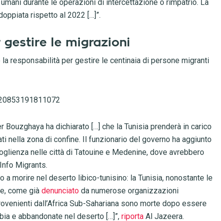
ti umani durante le operazioni di intercettazione o rimpatrio. La
oppiata rispetto al 2022 […]”.
 gestire le migrazioni
la responsabilità per gestire le centinaia di persone migranti
9620853191811072
er Bouzghaya ha dichiarato […] che la Tunisia prenderà in carico
i nella zona di confine. Il funzionario del governo ha aggiunto
coglienza nelle città di Tatouine e Medenine, dove avrebbero
Info Migrants.
a morire nel deserto libico-tunisino: la Tunisia, nonostante le
ale, come già
denunciato
da numerose organizzazioni
provenienti dall’Africa Sub-Sahariana sono morte dopo essere
Libia e abbandonate nel deserto […]”,
riporta
Al Jazeera.