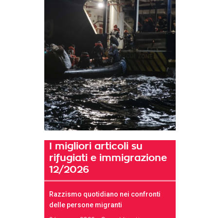
I migliori articoli su
rifugiati e immigrazione
12/2026
Razzismo quotidiano nei confronti
delle persone migranti
t