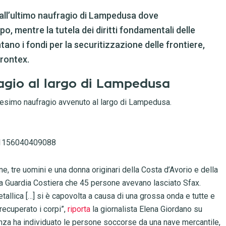
all’ultimo naufragio di Lampedusa dove
, mentre la tutela dei diritti fondamentali delle
o i fondi per la securitizzazione delle frontiere,
Frontex.
ufragio al largo di Lampedusa
nesimo naufragio avvenuto al largo di Lampedusa.
561156040409088
, tre uomini e una donna originari della Costa d’Avorio e della
la Guardia Costiera che 45 persone avevano lasciato Sfax.
tallica […] si è capovolta a causa di una grossa onda e tutte e
recuperato i corpi”,
riporta
la giornalista Elena Giordano su
lianza ha individuato le persone soccorse da una nave mercantile,