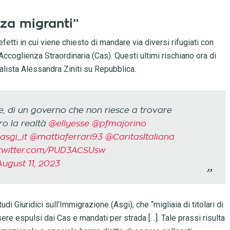
nza migranti”
refetti in cui viene chiesto di mandare via diversi rifugiati con
Accoglienza Straordinaria (Cas). Questi ultimi rischiano ora di
alista Alessandra Ziniti su Repubblica.
ge, di un governo che non riesce a trovare
ro la realtà
@ellyesse
@pfmajorino
asgi_it
@mattiaferrari93
@CaritasItaliana
.twitter.com/PUD3ACSUsw
August 11, 2023
i Giuridici sull’Immigrazione (Asgi), che “migliaia di titolari di
re espulsi dai Cas e mandati per strada […]. Tale prassi risulta