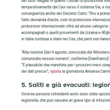
del tutto illegale in quanto i titolari di protezione i
tempestivamente dai Cas verso il sistema Sai, e non 
conseguenza anche del Decreto Cutro: “fino a prima
fatto domanda d’asilo, cioè di protezione internazion
protezione internazionale oltre ad alcune categorie s
accompagnati o quelli provenienti da Ucraina e Afgha
in Italia continua a stare nei Cas, che però non hann
“Alla riunione [del 4 agosto, convocata dal Ministero 
comunicato nessun numero”, conferma [Gianfranco] Sc
“È plausibile che manchino per i prossimi mesi cinqu
dei dati precisi”,
riporta
la giornalista Annalisa Camil
5. Saliti e già evacuati: legi
Diverse persone richiedenti asilo sono state sposta
legionella, che può causare un grave tipo di infezio