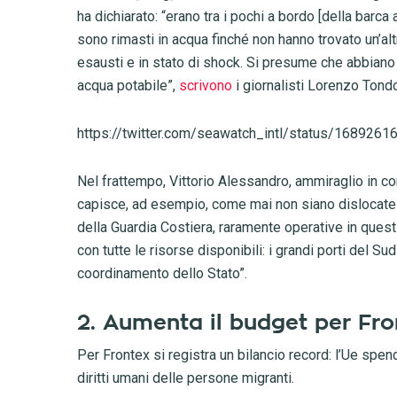
ha dichiarato: “erano tra i pochi a bordo [della barca
sono rimasti in acqua finché non hanno trovato un’alt
esausti e in stato di shock. Si presume che abbiano 
acqua potabile”,
scrivono
i giornalisti Lorenzo Tondo
https://twitter.com/seawatch_intl/status/16892
Nel frattempo, Vittorio Alessandro, ammiraglio in c
capisce, ad esempio, come mai non siano dislocate a 
della Guardia Costiera, raramente operative in quest
con tutte le risorse disponibili: i grandi porti del S
coordinamento dello Stato”.
2. Aumenta il budget per Fron
Per Frontex si registra un bilancio record: l’Ue spend
diritti umani delle persone migranti.