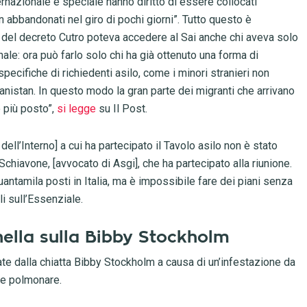
nternazionale e speciale hanno diritto di essere collocati
abbandonati nel giro di pochi giorni”. Tutto questo è
 del decreto Cutro poteva accedere al Sai anche chi aveva solo
ale: ora può farlo solo chi ha già ottenuto una forma di
pecifiche di richiedenti asilo, come i minori stranieri non
nistan. In questo modo la gran parte dei migranti che arrivano
o più posto”,
si legge
su Il Post.
dell’Interno] a cui ha partecipato il Tavolo asilo non è stato
hiavone, [avvocato di Asgi], che ha partecipato alla riunione.
antamila posti in Italia, ma è impossibile fare dei piani senza
li sull’Essenziale.
onella sulla Bibby Stockholm
te dalla chiatta Bibby Stockholm a causa di un’infestazione da
ne polmonare.