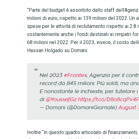
“Parte del budget è assorbito dallo staff dell’Agenz
milioni di euro, rispetto ai 139 milioni del 2022. Un 
spese per le attività di reclutamento rispetto ai 2.8
costantemente anche i fondi destinati ai rimpatri forz
68 milioni nel 2022. Per il 2023, invece, il costo del
Hassan Holgado su Domani.
Nel 2023
#Frontex
, Agenzia per il cont
record da 845 milioni. Più soldi, ma an
E nonostante le inchieste, per tutelare i 
di
@YoussefGz
https://t.co/D8o8cqPv4F
— Domani (@DomaniGiornale)
August 
Inoltre “in questo quadro articolato di finanziament