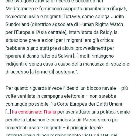
che svolgono attività di ricerca e soccorso nel
Mediterraneo e forniscono supporto umanitario a rifugiati,
richiedenti asilo e migranti. Tuttavia, come spiega Judith
Sunderland (direttrice associata di Human Rights Watch
per l’Europa e l’Asia centrale), intervistata da Reidy, la
situazione pre-elezioni per i migranti era già critica:
“sebbene siano stati presi alcuni provvedimenti per
riparare il danno fatto da Salvini […] molti rimangono
indigenti e senza casa a causa della mancanza di spazio e
di accesso [a forme di] sostegno”.
Per quanto riguarda invece l’idea di un blocco navale – più
volte ventilata in campagna elettorale – non sarebbe
comunque possibile: “la Corte Europea dei Diritti Umani
[…]
ha condannato l’Italia
per aver attuato una politica simile
perché la Libia non è considerata un Paese sicuro per
richiedenti asilo e migranti – il principio legale
internazionale di non respingimento vieta gli stati dal