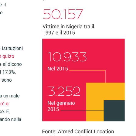
 il
te
 istituzioni
n quizo
e si dicono
l 17,3%,
o sono
ia un male
o” o
e. E,
dando nella