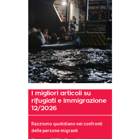
I migliori articoli su
rifugiati e immigrazione
12/2026
Razzismo quotidiano nei confronti
delle persone migranti
t