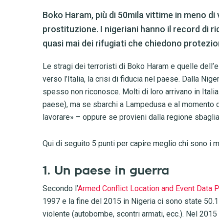
Boko Haram, più di 50mila vittime in meno di ve
prostituzione. I nigeriani hanno il record di ri
quasi mai dei rifugiati che chiedono protezi
Le stragi dei terroristi di Boko Haram e quelle dell’es
verso l’Italia, la crisi di fiducia nel paese. Dalla Nig
spesso non riconosce. Molti di loro arrivano in Italia
paese), ma se sbarchi a Lampedusa e al momento dell
lavorare» – oppure se provieni dalla regione sbagliat
Qui di seguito 5 punti per capire meglio chi sono i m
1. Un paese in guerra
Secondo l’
Armed Conflict Location and Event Data P
1997 e la fine del 2015 in Nigeria ci sono state 50.
violente (autobombe, scontri armati, ecc.). Nel 2015 