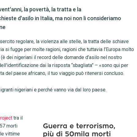
nt'anni, la povertà, la tratta e la
chieste d'asilo in Italia, ma noi non li consideriamo
one
ercito regolare, la violenza alle stelle, la tratta delle schiave
eria si fugge per molte ragioni, ragioni che tuttavia l’Europa molto
 (è dei nigeriani il record delle domande d’asilo nel nostro
’identificazione dai la risposta “sbagliata” – «sono qui per
a del paese africano, il tuo viaggio può ritenersi concluso.
igranti nigeriani e perché vanno via dal loro paese.
roject
tra il
157 morti
le vittime