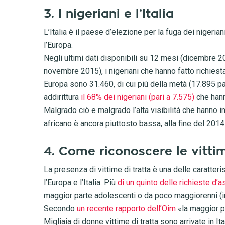
3. I nigeriani e l’Italia
L’Italia è il paese d’elezione per la fuga dei nigeria
l’Europa.
Negli ultimi dati disponibili su 12 mesi (dicembre 
novembre 2015), i nigeriani che hanno fatto richiesta
Europa sono 31.460, di cui più della metà (17.895 par
addirittura
il 68% dei nigeriani (pari a 7.575)
che hann
Malgrado ciò e malgrado l’alta visibilità che hanno i
africano è ancora piuttosto bassa, alla fine del 201
4. Come riconoscere le vittim
La presenza di vittime di tratta è una delle caratteri
l’Europa e l’Italia. Più
di un quinto delle richieste d’as
maggior parte adolescenti o da poco maggiorenni (in 
Secondo
un recente rapporto dell’Oim
«la maggior p
Migliaia di donne vittime di tratta sono arrivate in I