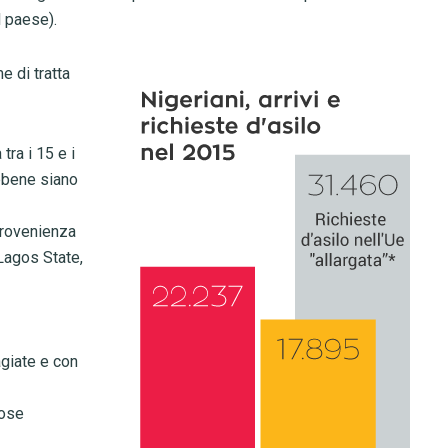
l paese).
e di tratta
tra i 15 e i
bbene siano
 provenienza
Lagos State,
agiate e con
rose