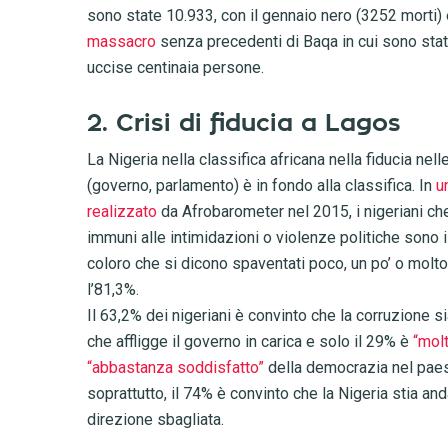
sono state 10.933, con il gennaio nero (3252 morti) e
massacro
senza precedenti di Baqa in cui sono sta
uccise centinaia persone.
2. Crisi di fiducia a Lagos
La Nigeria nella classifica africana nella fiducia nelle
(governo, parlamento) è in fondo alla classifica. In
u
realizzato
da Afrobarometer nel 2015, i nigeriani ch
immuni alle intimidazioni o violenze politiche sono i
coloro che si dicono spaventati poco, un po’ o molt
l’81,3%.
Il 63,2% dei nigeriani è convinto che la corruzione s
che affligge il governo in carica e solo il 29% è
“molt
“abbastanza soddisfatto”
della democrazia nel paes
soprattutto, il 74% è convinto che la Nigeria stia an
direzione sbagliata.