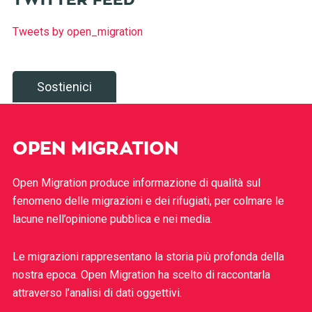
Tweets by open_migration
Sostienici
OPEN MIGRATION
Open Migration produce informazione di qualità sul
fenomeno delle migrazioni e dei rifugiati, per colmare le
lacune nell’opinione pubblica e nei media.
Le migrazioni rappresentano la storia più profonda della
nostra epoca. Open Migration ha scelto di raccontarla
attraverso l’analisi di dati oggettivi.