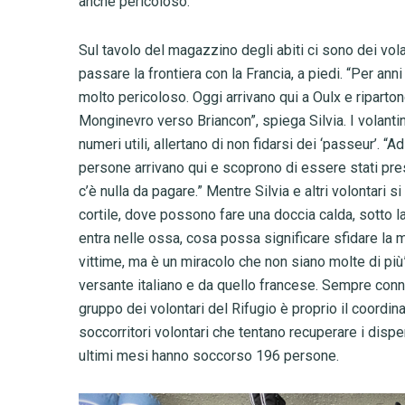
anche pericoloso.”
Sul tavolo del magazzino degli abiti ci sono dei vol
passare la frontiera con la Francia, a piedi. “Per ann
molto pericoloso. Oggi arrivano qui a Oulx e riparton
Monginevro verso Briancon”, spiega Silvia. I volantin
numeri utili, allertano di non fidarsi dei ‘passeur’. “A
persone arrivano qui e scoprono di essere stati pres
c’è nulla da pagare.” Mentre Silvia e altri volontari si
cortile, dove possono fare una doccia calda, sotto la
entra nelle ossa, cosa possa significare sfidare la 
vittime, ma è un miracolo che non siano molte di più”, 
versante italiano e da quello francese. Sempre conne
gruppo dei volontari del Rifugio è proprio il coord
soccorritori volontari che tentano recuperare i disp
ultimi mesi hanno soccorso 196 persone.