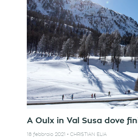
A Oulx in Val Susa dove fin
-
18 febbraio 2021
CHRISTIAN ELIA