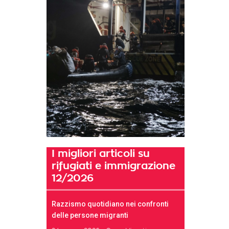
I migliori articoli su
rifugiati e immigrazione
12/2026
Razzismo quotidiano nei confronti
delle persone migranti
t