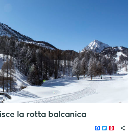
isce la rotta balcanica
Facebook
Twitter
Pinteres