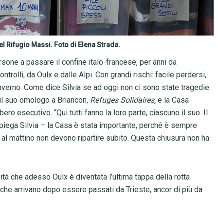
el Rifugio Massi. Foto di Elena Strada.
rsone a passare il confine italo-francese, per anni da
ntrolli, da Oulx e dalle Alpi. Con grandi rischi: facile perdersi,
’inverno. Come dice Silvia se ad oggi non ci sono state tragedie
i, il suo omologo a Briancon,
Refuges Solidaires,
e la Casa
o esecutivo. “Qui tutti fanno la loro parte, ciascuno il suo. Il
spiega Silvia – la Casa è stata importante, perché è sempre
e al mattino non devono ripartire subito. Questa chiusura non ha
ovità che adesso Oulx è diventata l’ultima tappa della rotta
 che arrivano dopo essere passati da Trieste, ancor di più da