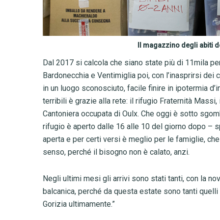
Il magazzino degli abiti d
Dal 2017 si calcola che siano state più di 11mila pe
Bardonecchia e Ventimiglia poi, con l’inasprirsi dei co
in un luogo sconosciuto, facile finire in ipotermia d
terribili è grazie alla rete: il rifugio Fraternità Mass
Cantoniera occupata di Oulx. Che oggi è sotto sgomber
rifugio è aperto dalle 16 alle 10 del giorno dopo – 
aperta e per certi versi è meglio per le famiglie, ch
senso, perché il bisogno non è calato, anzi.
Negli ultimi mesi gli arrivi sono stati tanti, con la n
balcanica, perché da questa estate sono tanti quelli
Gorizia ultimamente.”