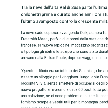
Tra la neve dell’alta Val di Susa parte l’ultima
chilometri prima e durato anche anni. Christia
l’ultimo avamposto contro la crescente milita
La neve cade copiosa, avvolgendo Oulx; sembra fermar
Fraternità Massi, però, a due passi dalla stazione de
francese, si muove rapida nel magazzino organizzat
e tipologia gli abiti e le scarpe che sono state dona
arrivano dalla Balkan Route, dopo un viaggio infinito,
“Questo edificio era un istituto dei Salesiani, che si 
essere un alloggio per i viaggiatori lungo la via Fran
racconta Silvia, senza smettere di occuparsi degli 
nuovo progetto arriveremo a circa 60 posti letto pote
una colazione, se ci sono problemi di salute li acc
forniamo scarpe e vestiti utili per la montagna, perc