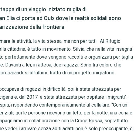
 tappa di un viaggio iniziato miglia di
n Elia ci porta ad Oulx dove le realtà solidali sono
rizzazione della frontiera.
e le attività, la vita stessa, ma non per tutti.
Al Rifugio
lla cittadina, è tutto in movimento.
Silvia, che nella vita insegna
o perfettamente dove vengono raccolti e organizzati per taglia
te.
Davanti a lei, in attesa, due ragazzi. Sono tra coloro che
 preparandosi all’ultimo tratto di un progetto migratorio.
occupava di ragazzi in difficoltà, poi è stata attrezzata per
cigena e, dal 2017, è stata attrezzata per ospitare i migranti”,
ospiti, rispondendo contemporaneamente al cellulare. “Con un
nziali, qui le persone ricevono un tetto per la notte, una cena e
ompagniamo in collaborazione con la Croce Rossa, soprattutto
hé vederli arrivare senza abiti adatti non è solo preoccupante, è