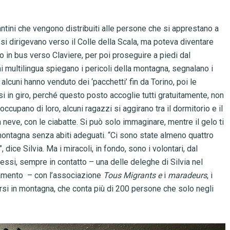
antini che vengono distribuiti alle persone che si apprestano a
i si dirigevano verso il Colle della Scala, ma poteva diventare
o in bus verso Claviere, per poi proseguire a piedi dal
i multilingua spiegano i pericoli della montagna, segnalano i
d alcuni hanno venduto dei ‘pacchetti’ fin da Torino, poi le
i in giro, perché questo posto accoglie tutti gratuitamente, non
 occupano di loro, alcuni ragazzi si aggirano tra il dormitorio e il
 neve, con le ciabatte. Si può solo immaginare, mentre il gelo ti
montagna senza abiti adeguati. “Ci sono state almeno quattro
dice Silvia. Ma i miracoli, in fondo, sono i volontari, dal
ssi, sempre in contatto – una delle deleghe di Silvia nel
inamento – con l’associazione
Tous Migrants e
i
maradeurs
, i
ersi in montagna, che conta più di 200 persone che solo negli