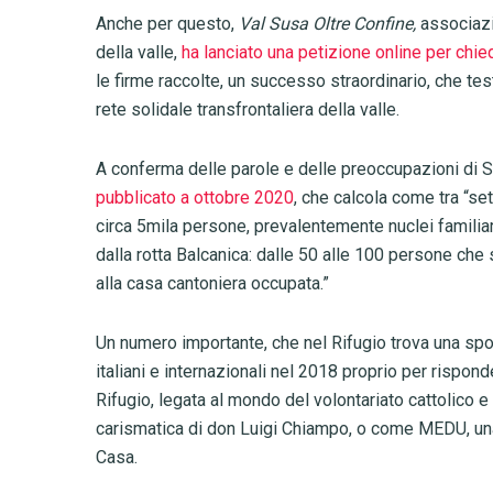
Anche per questo,
Val Susa Oltre Confine,
associazi
della valle,
ha lanciato una petizione online per chi
le firme raccolte, un successo straordinario, che te
rete solidale transfrontaliera della valle.
A conferma delle parole e delle preoccupazioni di Sil
pubblicato a ottobre 2020
, che calcola come tra “se
circa 5mila persone, prevalentemente nuclei familiar
dalla rotta Balcanica: dalle 50 alle 100 persone che
alla casa cantoniera occupata.”
Un numero importante, che nel Rifugio trova una spo
italiani e internazionali nel 2018 proprio per rispond
Rifugio, legata al mondo del volontariato cattolico
carismatica di don Luigi Chiampo, o come MEDU, una 
Casa.