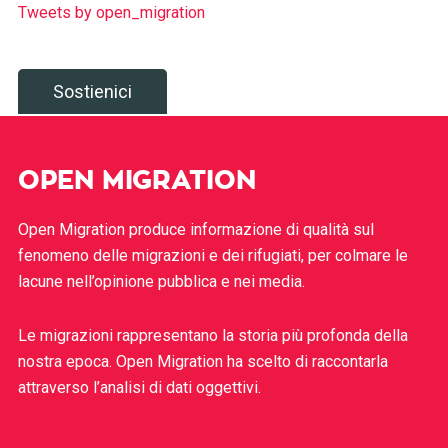
Tweets by open_migration
Sostienici
OPEN MIGRATION
Open Migration produce informazione di qualità sul
fenomeno delle migrazioni e dei rifugiati, per colmare le
lacune nell’opinione pubblica e nei media.
Le migrazioni rappresentano la storia più profonda della
nostra epoca. Open Migration ha scelto di raccontarla
attraverso l’analisi di dati oggettivi.