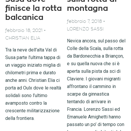
finisce la rotta
montagna
balcanica
-
febbraio 7, 2018
LORENZO SASSI
-
febbraio 18, 2021
CHRISTIAN ELIA
Nevica ancora, sul passo del
Colle della Scala, sulla rotta
Tra la neve dell’alta Val di
da Bardonecchia a Briançon,
Susa parte l’ultima tappa di
e su quella nuova che si è
un viaggio iniziato miglia di
aperta sulla pista da sci di
chilometri prima e durato
Claviere. I giovani migranti
anche anni. Christian Elia ci
affrontano il cammino in
porta ad Oulx dove le realtà
scarpe da ginnastica
solidali sono l’ultimo
tentando di arrivare in
avamposto contro la
Francia. Lorenzo Sassi ed
crescente militarizzazione
Emanuele Amighetti hanno
della frontiera.
passato un po’ di tempo con