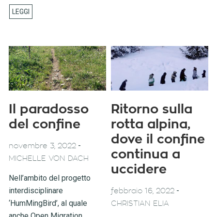
Il paradosso
Ritorno sulla
del confine
rotta alpina,
dove il confine
-
novembre 3, 2022
continua a
MICHELLE VON DACH
uccidere
Nell’ambito del progetto
interdisciplinare
-
febbraio 16, 2022
‘HumMingBird’, al quale
CHRISTIAN ELIA
anche Open Migration