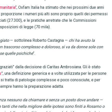
manitaria
“, Oxfam Italia ha stimato che nei prossimi due anni
in proporzione i numeri più alti sono proprio quelli dei permessi
ciati (27.300), e le pratiche arretrate che le Commissioni
sposizioni di legge (70 mila).
ugiato
— sottolinea Roberto Castagna —
chi ha avuto la
n trascorso complesso e doloroso, si va da donne sole con
ese quelle psichiche
“.
“graziati” dalla decisione di Caritas Ambrosiana. Gli è stato
s
”, una definizione generica e a volte utilizzata per le persone
o si tratta di patologie complesse e poco conosciute, e per
on sempre hanno la preparazione adatta.
senza nessuno da chiamare e senza un posto dove andare —
 tanti che nella migliore delle ipotesi sono finiti a Rosarno o