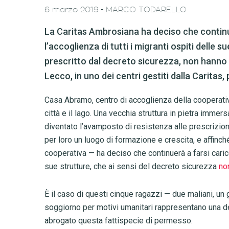
-
6 marzo 2019
MARCO TODARELLO
La Caritas Ambrosiana ha deciso che continue
l’accoglienza di tutti i migranti ospiti delle 
prescritto dal decreto sicurezza, non hanno p
Lecco, in uno dei centri gestiti dalla Carita
Casa Abramo, centro di accoglienza della cooperativ
città e il lago. Una vecchia struttura in pietra imme
diventato l’avamposto di resistenza alle prescrizion
per loro un luogo di formazione e crescita, e affinc
cooperativa — ha deciso che continuerà a farsi carico
sue strutture, che ai sensi del decreto sicurezza
non
È il caso di questi cinque ragazzi — due maliani, un 
soggiorno per motivi umanitari rappresentano una de
abrogato questa fattispecie di permesso.