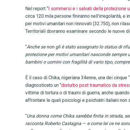
Nel report “
I sommersi e i salvati della protezione u
circa 120 mila persone finiranno nell’irregolarità, e 
per motivi umanitari non rinnovati (32.750), non rilas
Territoriali dovranno esaminare secondo le nuove di
“
Anche se non gli è stato assegnato lo status di rif
protezione per motivi umanitari nasconde sempre u
bambini o uomini con fragilità di vario tipo, compr
È il caso di Chika, nigeriana 34enne, una dei cinque 
diagnosticato un “
disturbo post traumatico da stres
vittime di tortura o di traumi di guerra, anche quand
affrontare le quali psicologi e psichiatri italiani n
“
Una donna come Chika sarebbe finita in strada, 
racconta Roberto Castagna
—
e come lei ce ne sono