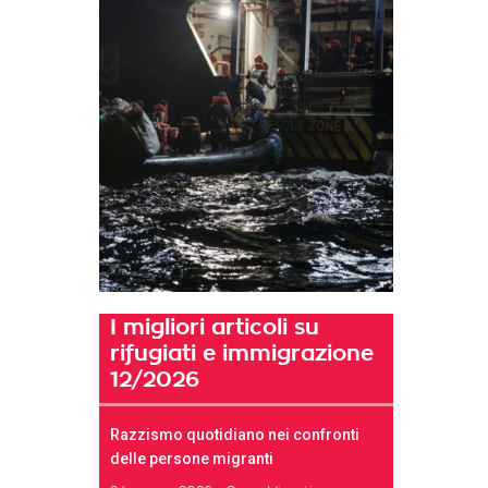
I migliori articoli su
rifugiati e immigrazione
12/2026
Razzismo quotidiano nei confronti
delle persone migranti