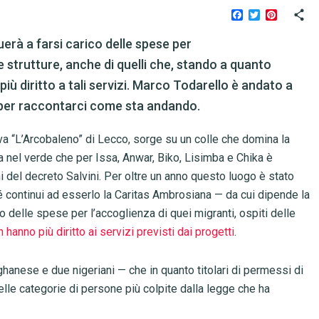
Facebook
Twitter
Pinteres
rà a farsi carico delle spese per
sue strutture, anche di quelli che, stando a quanto
iù diritto a tali servizi. Marco Todarello è andato a
s, per raccontarci come sta andando.
a “L’Arcobaleno” di Lecco, sorge su un colle che domina la
rsa nel verde che per Issa, Anwar, Biko, Lisimba e Chika è
i del decreto Salvini. Per oltre un anno questo luogo è stato
hé continui ad esserlo la Caritas Ambrosiana — da cui dipende la
 delle spese per l’accoglienza di quei migranti, ospiti delle
 hanno più diritto ai servizi previsti dai progetti
.
ghanese e due nigeriani — che in quanto titolari di permessi di
lle categorie di persone più colpite dalla legge che ha