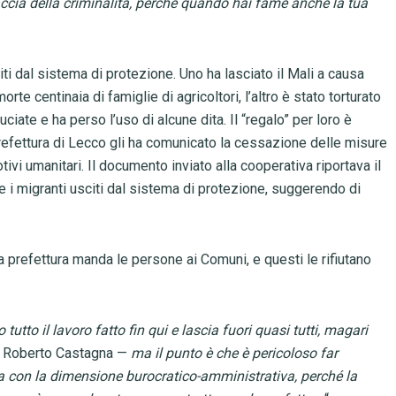
ccia della criminalità, perché quando hai fame anche la tua
ti dal sistema di protezione. Uno ha lasciato il Mali a causa
te centinaia di famiglie di agricoltori, l’altro è stato torturato
ciate e ha perso l’uso di alcune dita. Il “regalo” per loro è
Prefettura di Lecco gli ha comunicato la cessazione delle misure
ivi umanitari. Il documento inviato alla cooperativa riportava il
are i migranti usciti dal sistema di protezione, suggerendo di
a prefettura manda le persone ai Comuni, e questi le rifiutano
tto il lavoro fatto fin qui e lascia fuori quasi tutti, magari
 Roberto Castagna —
ma il punto è che è pericoloso far
na con la dimensione burocratico-amministrativa, perché la