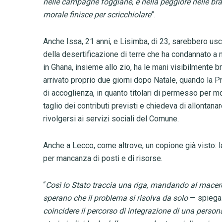
nelle campagne foggiane, e nella peggiore nelle bra
morale finisce per scricchiolare
”.
Anche Issa, 21 anni, e Lisimba, di 23, sarebbero usci
della desertificazione di terre che ha condannato a mor
in Ghana, insieme allo zio, ha le mani visibilmente bru
arrivato proprio due giorni dopo Natale, quando la 
di accoglienza, in quanto titolari di permesso per mot
taglio dei contributi previsti e chiedeva di allontan
rivolgersi ai servizi sociali del Comune.
Anche a Lecco, come altrove, un copione già visto: l
per mancanza di posti e di risorse.
“
Così lo Stato traccia una riga, mandando al macero tu
sperano che il problema si risolva da solo
— spiega
coincidere il percorso di integrazione di una perso