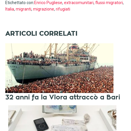
Etichettato con:
Enrico Pugliese
,
extracomunitari
,
flussi migratori
,
Italia
,
migranti
,
migrazione
,
rifugiati
32 anni fa la Vlora attraccò a Bari