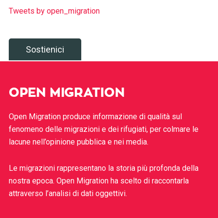
Tweets by open_migration
Sostienici
OPEN MIGRATION
Open Migration produce informazione di qualità sul
fenomeno delle migrazioni e dei rifugiati, per colmare le
lacune nell’opinione pubblica e nei media.
Le migrazioni rappresentano la storia più profonda della
nostra epoca. Open Migration ha scelto di raccontarla
attraverso l’analisi di dati oggettivi.