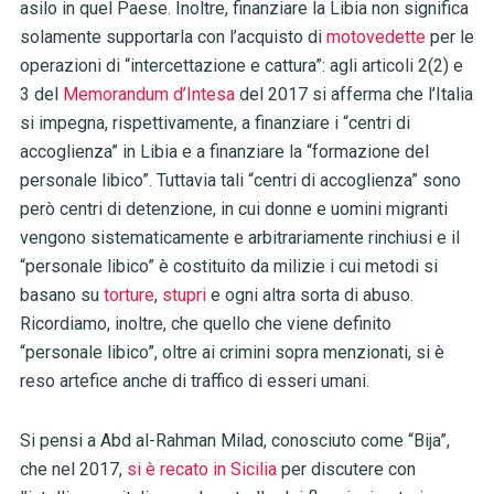
asilo in quel Paese. Inoltre, finanziare la Libia non significa
solamente supportarla con l’acquisto di
motovedette
per le
operazioni di “intercettazione e cattura”: agli articoli 2(2) e
3 del
Memorandum d’Intesa
del 2017 si afferma che l’Italia
si impegna, rispettivamente, a finanziare i “centri di
accoglienza” in Libia e a finanziare la “formazione del
personale libico”. Tuttavia tali “centri di accoglienza” sono
però centri di detenzione, in cui donne e uomini migranti
vengono sistematicamente e arbitrariamente rinchiusi e il
“personale libico” è costituito da milizie i cui metodi si
basano su
torture
,
stupri
e ogni altra sorta di abuso.
Ricordiamo, inoltre, che quello che viene definito
“personale libico”, oltre ai crimini sopra menzionati, si è
reso artefice anche di traffico di esseri umani.
Si pensi a Abd al-Rahman Milad, conosciuto come “Bija”,
che nel 2017,
si è recato in Sicilia
per discutere con