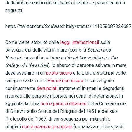
delle imbarcazioni o in cui hanno iniziato a sparare contro i
migranti.
https://twitter.com/SeaWatchItaly/status/14105808732468
Come viene stabilito dalle
leggi internazionali
sulla
salvaguardia della vita in mare (come la
Search and
Rescue
Convention o l’
International Convention for the
Safety of Life at Sea
), lo sbarco di persone salvate in mare
deve avvenire in un
posto sicuro
e la Libia è stata più volte
categorizzata come
Paese non sicuro
in cui vengono
continuamente
denunciati
trattamenti inumani e degradanti
riservati alle persone riportate nei centri di detenzione. In
aggiunta, la Libia
non è parte contraente
della Convenzione
di Ginevra sullo Status dei Rifugiati del 1951 e del suo
Protocollo del 1967, di conseguenza per migranti o
rifugiati
non è neanche possibile
formalizzare richiesta di