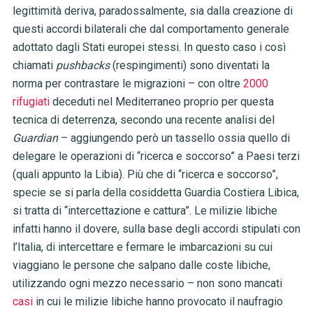
legittimità deriva, paradossalmente, sia dalla creazione di
questi accordi bilaterali che dal comportamento generale
adottato dagli Stati europei stessi. In questo caso i così
chiamati
pushbacks
(respingimenti) sono diventati la
norma per contrastare le migrazioni
–
con oltre
2000
rifugiati
deceduti nel Mediterraneo proprio per questa
tecnica di deterrenza, secondo una recente analisi del
Guardian
–
aggiungendo però un tassello ossia quello di
delegare le operazioni di “ricerca e soccorso” a Paesi terzi
(quali appunto la Libia). Più che di “ricerca e soccorso”,
specie se si parla della cosiddetta Guardia Costiera Libica,
si tratta di “intercettazione e cattura”. Le milizie libiche
infatti hanno il dovere, sulla base degli accordi stipulati con
l’Italia, di intercettare e fermare le imbarcazioni su cui
viaggiano le persone che salpano dalle coste libiche,
utilizzando ogni mezzo necessario
–
non sono mancati
casi
in cui le milizie libiche hanno provocato il naufragio