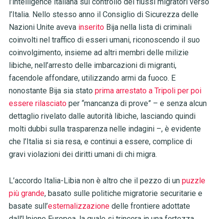
l’intelligence italiana sul controllo dei flussi migratori verso
l’Italia. Nello stesso anno il Consiglio di Sicurezza delle
Nazioni Unite aveva
inserito
Bija nella lista di criminali
coinvolti nel traffico di esseri umani, riconoscendo il suo
coinvolgimento, insieme ad altri membri delle milizie
libiche, nell’arresto delle imbarcazioni di migranti,
facendole affondare, utilizzando armi da fuoco. E
nonostante Bija sia stato
prima arrestato a Tripoli per poi
essere rilasciato
per “mancanza di prove”
–
e senza alcun
dettaglio rivelato dalle autorità libiche, lasciando quindi
molti dubbi sulla trasparenza nelle indagini
–
, è evidente
che l’Italia si sia resa, e continui a essere, complice di
gravi violazioni dei diritti umani di chi migra.
L’accordo Italia-Libia non è altro che il pezzo di un
puzzle
più grande
, basato sulle politiche migratorie securitarie e
basate sull’
esternalizzazione
delle frontiere adottate
dall’Unione Europea, la quale si trincera in una fortezza