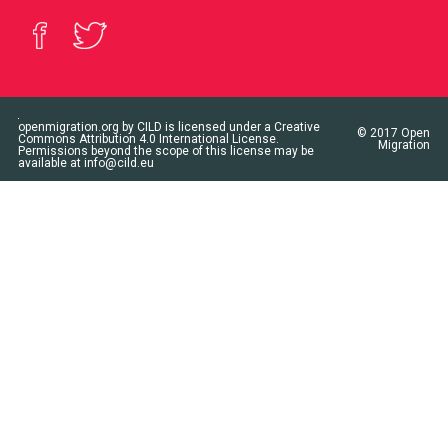
openmigration.org
by
CILD
is licensed under a
Creative
© 2017
Open
Commons Attribution 4.0 International License
.
Migration
Permissions beyond the scope of this license may be
available at
info@cild.eu