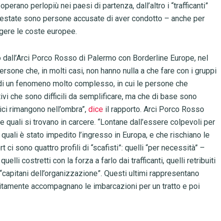
operano perlopiù nei paesi di partenza, dall’altro i “trafficanti”
arrestate sono persone accusate di aver condotto – anche per
gere le coste europee.
o dall’Arci Porco Rosso di Palermo con Borderline Europe, nel
Persone che, in molti casi, non hanno nulla a che fare con i gruppi
ta di un fenomeno molto complesso, in cui le persone che
ivi che sono difficili da semplificare, ma che di base sono
rtici rimangono nell’ombra”,
dice
il rapporto. Arci Porco Rosso
e quali si trovano in carcere. “Lontane dall’essere colpevoli per
quali è stato impedito l’ingresso in Europa, e che rischiano le
rt ci sono quattro profili di “scafisti”: quelli “per necessità” –
li costretti con la forza a farlo dai trafficanti, quelli retribuiti
 i “capitani dell’organizzazione”. Questi ultimi rappresentano
solitamente accompagnano le imbarcazioni per un tratto e poi