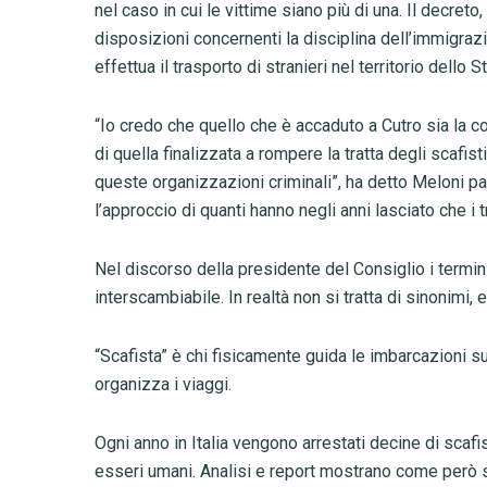
nel caso in cui le vittime siano più di una. Il decreto
disposizioni concernenti la disciplina dell’immigraz
effettua il trasporto di stranieri nel territorio dello St
“Io credo che quello che è accaduto a Cutro sia la c
di quella finalizzata a rompere la tratta degli scafis
queste organizzazioni criminali”, ha detto Meloni p
l’approccio di quanti hanno negli anni lasciato che i 
Nel discorso della presidente del Consiglio i termini 
interscambiabile. In realtà non si tratta di sinonimi,
“Scafista” è chi fisicamente guida le imbarcazioni su c
organizza i viaggi.
Ogni anno in Italia vengono arrestati decine di scafist
esseri umani. Analisi e report mostrano come però si t