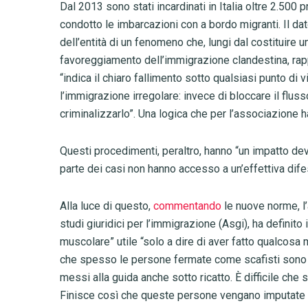
Dal 2013 sono stati incardinati in Italia oltre 2.500
condotto le imbarcazioni con a bordo migranti. Il dat
dell’entità di un fenomeno che, lungi dal costituire u
favoreggiamento dell’immigrazione clandestina, rappr
“indica il chiaro fallimento sotto qualsiasi punto di 
l’immigrazione irregolare: invece di bloccare il flus
criminalizzarlo”. Una logica che per l’associazione h
Questi procedimenti, peraltro, hanno “un impatto dev
parte dei casi non hanno accesso a un’effettiva difesa
Alla luce di questo,
commentando
le nuove norme, l
studi giuridici per l’immigrazione (Asgi), ha definito
muscolare” utile “solo a dire di aver fatto qualcosa
che spesso le persone fermate come scafisti sono gl
messi alla guida anche sotto ricatto. È difficile che
Finisce così che queste persone vengano imputate di