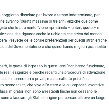
di soggiorno rilasciato per lavoro a tempo indeterminato, per
che avranno “durata massima di tre anni, anziché due come
gato che lo strumento “viene ripristinato – criteri, quote – e
proiezione che riguarda anche la richiesta che arriva dal mondo
pera. Prevede delle corsie preferenziali per quegli stranieri che
ciuti dal Governo italiano e che quindi hanno migliori possibilità
erò, le quote di ingresso in questi anni “non hanno funzionato,
lle reali esigenze e perché recanti una procedura di attivazione
ccoli imprenditori o privati, ma soprattutto perché in
 sconosciuta, che vive all’estero e le cui capacità lavorative
 flussi migratori non sono arrestabili finché non cessano le
one a lasciare gli Stati di origine per cercare altrove un luogo