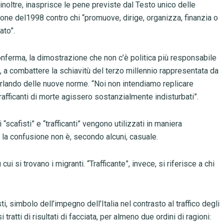
, inoltre, inasprisce le pene previste dal Testo unico delle
ione del1998 contro chi “promuove, dirige, organizza, finanzia o
ato”.
onferma, la dimostrazione che non c’è politica più responsabile
ti, a combattere la schiavitù del terzo millennio rappresentata da
arlando delle nuove norme. “Noi non intendiamo replicare
trafficanti di morte agissero sostanzialmente indisturbati”.
“scafisti” e “trafficanti” vengono utilizzati in maniera
 e la confusione non è, secondo alcuni, casuale.
ui si trovano i migranti. “Trafficante”, invece, si riferisce a chi
i, simbolo dell’impegno dell’Italia nel contrasto al traffico degli
ratti di risultati di facciata, per almeno due ordini di ragioni: