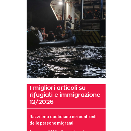
I migliori articoli su
rifugiati e immigrazione
12/2026
Razzismo quotidiano nei confronti
delle persone migranti