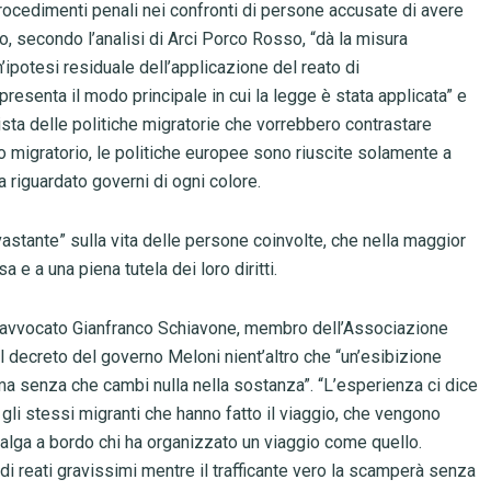
 procedimenti penali nei confronti di persone accusate di avere
o, secondo l’analisi di Arci Porco Rosso, “dà la misura
n’ipotesi residuale dell’applicazione del reato di
esenta il modo principale in cui la legge è stata applicata” e
vista delle politiche migratorie che vorrebbero contrastare
so migratorio, le politiche europee sono riuscite solamente a
a riguardato governi di ogni colore.
astante” sulla vita delle persone coinvolte, che nella maggior
 e a una piena tutela dei loro diritti.
’avvocato Gianfranco Schiavone, membro dell’Associazione
 il decreto del governo Meloni nient’altro che “un’esibizione
 ma senza che cambi nulla nella sostanza”. “L’esperienza ci dice
i stessi migranti che hanno fatto il viaggio, che vengono
 salga a bordo chi ha organizzato un viaggio come quello.
 reati gravissimi mentre il trafficante vero la scamperà senza