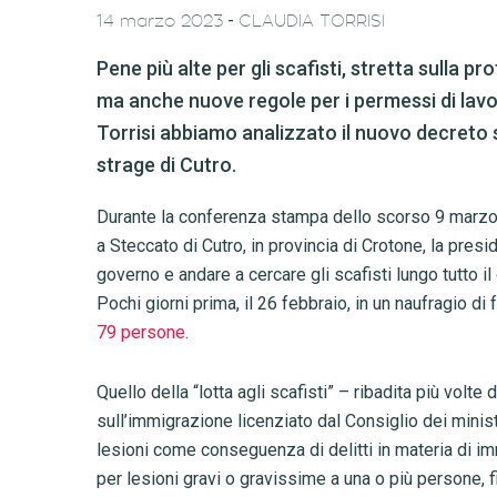
-
14 marzo 2023
CLAUDIA TORRISI
Pene più alte per gli scafisti, stretta sulla p
ma anche nuove regole per i permessi di lavo
Torrisi abbiamo analizzato il nuovo decreto 
strage di Cutro.
Durante la conferenza stampa dello scorso 9 marzo,
a Steccato di Cutro, in provincia di Crotone, la pres
governo e andare a cercare gli scafisti lungo tutto 
Pochi giorni prima, il 26 febbraio, in un naufragio di
79 persone
.
Quello della “lotta agli scafisti” – ribadita più volt
sull’immigrazione licenziato dal Consiglio dei minist
lesioni come conseguenza di delitti in materia di im
per lesioni gravi o gravissime a una o più persone, f