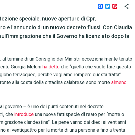
Facebook
Twitter
Pinteres
rotezione speciale, nuove aperture di Cpr,
ro e l’annuncio di un nuovo decreto flussi. Con Claudia
sull’immigrazione che il Governo ha licenziato dopo la
 al termine di un Consiglio dei Ministri eccezionalmente tenuto
idente Giorgia Meloni
ha detto
che “quello che vuole fare questo
il globo terracqueo, perché vogliamo rompere questa tratta”.
 fronte alla costa della cittadina calabrese sono morte
almeno
e dal governo – è uno dei punti contenuti nel decreto
ri, che
introduce
una nuova fattispecie di reato per “morte o
migrazione clandestina”. Le pene vanno dai dieci ai vent’anni
ino ai ventiquattro per la morte di una persona e fino a trenta