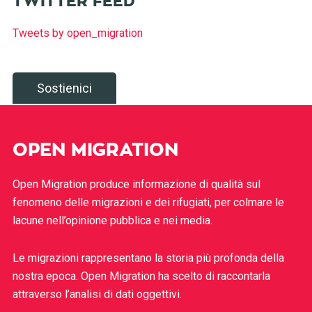
TWITTER FEED
Tweets by open_migration
Sostienici
OPEN MIGRATION
Open Migration produce informazione di qualità sul
fenomeno delle migrazioni e dei rifugiati, per colmare le
lacune nell’opinione pubblica e nei media.
Le migrazioni rappresentano la storia più profonda della
nostra epoca. Open Migration ha scelto di raccontarla
attraverso l’analisi di dati oggettivi.