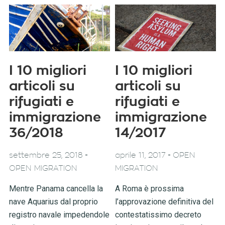
I 10 migliori
I 10 migliori
articoli su
articoli su
rifugiati e
rifugiati e
immigrazione
immigrazione
36/2018
14/2017
-
-
settembre 25, 2018
aprile 11, 2017
OPEN
OPEN MIGRATION
MIGRATION
Mentre Panama cancella la
A Roma è prossima
nave Aquarius dal proprio
l’approvazione definitiva del
registro navale impedendole
contestatissimo decreto