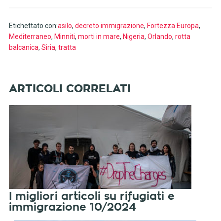
Etichettato con:
asilo
,
decreto immigrazione
,
Fortezza Europa
,
Mediterraneo
,
Minniti
,
morti in mare
,
Nigeria
,
Orlando
,
rotta
balcanica
,
Siria
,
tratta
I migliori articoli su rifugiati e
immigrazione 10/2024