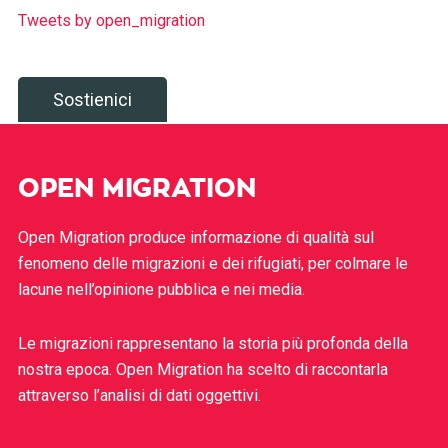
Tweets by open_migration
Sostienici
OPEN MIGRATION
Open Migration produce informazione di qualità sul
fenomeno delle migrazioni e dei rifugiati, per colmare le
lacune nell’opinione pubblica e nei media.
Le migrazioni rappresentano la storia più profonda della
nostra epoca. Open Migration ha scelto di raccontarla
attraverso l’analisi di dati oggettivi.