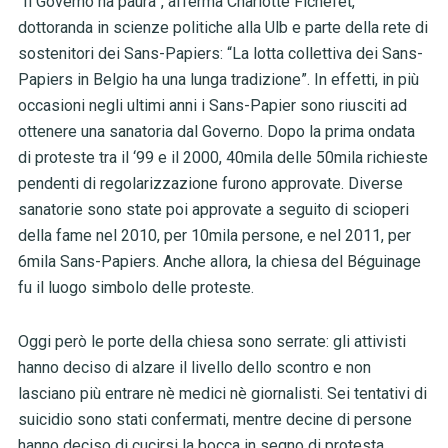
“Il Governo ha paura”, afferma Charlotte Fichefet,
dottoranda in scienze politiche alla Ulb e parte della rete di
sostenitori dei Sans-Papiers: “La lotta collettiva dei Sans-
Papiers in Belgio ha una lunga tradizione”. In effetti, in più
occasioni negli ultimi anni i Sans-Papier sono riusciti ad
ottenere una sanatoria dal Governo. Dopo la prima ondata
di proteste tra il ‘99 e il 2000, 40mila delle 50mila richieste
pendenti di regolarizzazione furono approvate. Diverse
sanatorie sono state poi approvate a seguito di scioperi
della fame nel 2010, per 10mila persone, e nel 2011, per
6mila Sans-Papiers. Anche allora, la chiesa del Béguinage
fu il luogo simbolo delle proteste.
Oggi però le porte della chiesa sono serrate: gli attivisti
hanno deciso di alzare il livello dello scontro e non
lasciano più entrare nè medici nè giornalisti. Sei tentativi di
suicidio sono stati confermati, mentre decine di persone
hanno deciso di cucirsi la bocca in segno di protesta.