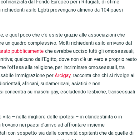
, cofinanziata dal Fondo Europeo per i Rifugiati, di stime
 i richiedenti asilo Lgbti provengano almeno da 104 paesi
le, e quel poco che c’è esiste grazie alle associazioni che
re un quadro complessivo. Molti richiedenti asilo arrivano dal
iarato pubblicamente
che avrebbe ucciso tutti gli omosessuali;
itiva; qualcuno dall’Egitto, dove non c’è un vero e proprio reato
 l’offesa alla religione, per incriminare omosessuali, tra
onsabile Immigrazione per
Arcigay
, racconta che chi si rivolge ai
iorientali, africani, sudamericani, asiatici e non
 si concentra su maschi gay, escludendo lesbiche, transessuali
 vita – nella migliore delle ipotesi – in clandestinità o in
si trovano nei paesi d’arrivo ad affrontare insieme
ti con sospetto sia dalle comunità ospitanti che da quelle di