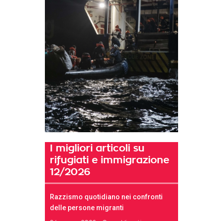
I migliori articoli su
rifugiati e immigrazione
12/2026
Razzismo quotidiano nei confronti
delle persone migranti
t