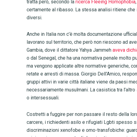
tratta però, secondo la
ricerca Fleeing Homophobia
certamente al ribasso. La stessa analisi ritiene che
diversi.
Anche in Italia non c’è molta documentazione ufficia
lavorano sul territorio, che però non riescono ad ave
Gambia, dove il dittatore Yahya Jammeh
aveva dich
o dal Senegal, che ha una normativa penale molto pun
ma vengono applicate altre normative generiche, come
retate e arresti di massa. Giorgio Dell’Amico, resp
gruppi attivi in varie città italiane viene da paesi med
necessariamente musulmani. La casistica tra l’altro
o intersessuali.
Costretti a fuggire per non passare il resto della loro
carcere, i richiedenti asilo e rifugiati Lgbti spesso 
discriminazioni xenofobe e omo-transfobiche: guarda