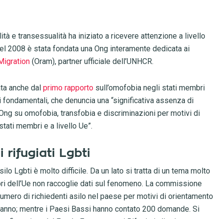
à e transessualità ha iniziato a ricevere attenzione a livello
nel 2008 è stata fondata una Ong interamente dedicata ai
Migration
(Oram), partner ufficiale dell’UNHCR.
cata anche dal
primo rapporto
sull’omofobia negli stati membri
ti fondamentali, che denuncia una “significativa assenza di
e Ong su omofobia, transfobia e discriminazioni per motivi di
tati membri e a livello Ue”.
rifugiati Lgbti
silo Lgbti è molto difficile. Da un lato si tratta di un tema molto
mbri dell’Ue non raccoglie dati sul fenomeno. La commissione
umero di richiedenti asilo nel paese per motivi di orientamento
l’anno; mentre i Paesi Bassi hanno contato 200 domande. Si