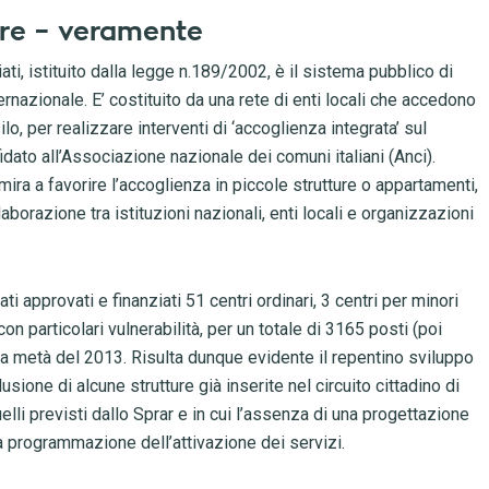
are – veramente
iati, istituito dalla legge n.189/2002, è il sistema pubblico di
ternazionale. E’ costituito da una rete di enti locali che accedono
ilo, per realizzare interventi di ‘accoglienza integrata’ sul
fidato all’Associazione nazionale dei comuni italiani (Anci).
ira a favorire l’accoglienza in piccole strutture o appartamenti,
laborazione tra istituzioni nazionali, enti locali e organizzazioni
ti approvati e finanziati 51 centri ordinari
, 3 centri per minori
n particolari vulnerabilità, per un totale di 3165 posti (poi
ma metà del 2013. Risulta dunque evidente il repentino sviluppo
lusione di alcune strutture già inserite nel circuito cittadino di
lli previsti dallo Sprar e
in cui l’assenza di una progettazione
 la programmazione dell’attivazione dei servizi
.