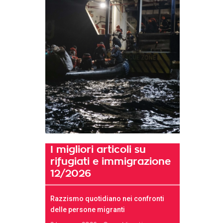
I migliori articoli su
rifugiati e immigrazione
12/2026
Razzismo quotidiano nei confronti
delle persone migranti