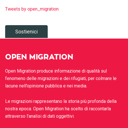
Tweets by open_migration
Sostienici
OPEN MIGRATION
Open Migration produce informazione di qualità sul
fenomeno delle migrazioni e dei rifugiati, per colmare le
lacune nell’opinione pubblica e nei media.
Le migrazioni rappresentano la storia più profonda della
nostra epoca. Open Migration ha scelto di raccontarla
attraverso l’analisi di dati oggettivi.