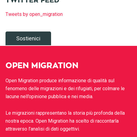
TWITTER FEED
Tweets by open_migration
Sostienici
OPEN MIGRATION
Open Migration produce informazione di qualità sul
fenomeno delle migrazioni e dei rifugiati, per colmare le
lacune nell’opinione pubblica e nei media.
Le migrazioni rappresentano la storia più profonda della
nostra epoca. Open Migration ha scelto di raccontarla
attraverso l’analisi di dati oggettivi.