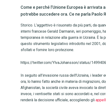
Come e perché l’Unione Europea è arrivata a
potrebbe succedere ora. Ce ne parla Paolo R
Storico. L’aggettivo è risuonato da più parti, da qu
interni francese Gerald Darmanin, ieri pomeriggio, ha
temporanea in relazione alla guerra in Ucraina. È la pr
questo strumento legislativo introdotto nel 2001, dop
sfollati e fornire loro protezione.
https://twitter.com/YlvaJohansson/status/14994
In seguito all’invasione russa dell’Ucraina, i leader
ora, lo hanno fatto anche in materia di migrazioni, dop
Afghanistan, la società civile aveva invocato la dir
invece, i ventisette stati si sono accordati e, nel co
renderà la decisione ufficiale, accogliendo gli
appell