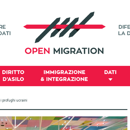
DIRITTO
IMMIGRAZIONE
DATI
D’ASILO
& INTEGRAZIONE
 profughi ucraini