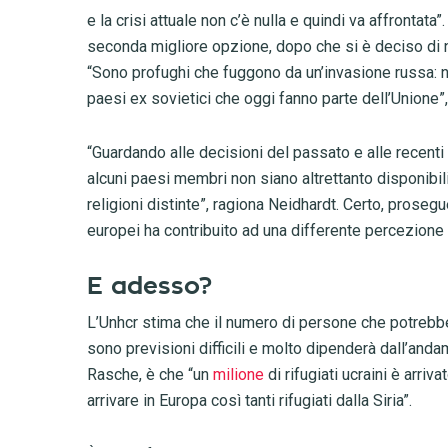
e la crisi attuale non c’è nulla e quindi va affrontata”
seconda migliore opzione, dopo che si è deciso di n
“Sono profughi che fuggono da un’invasione russa: ne
paesi ex sovietici che oggi fanno parte dell’Unione”, 
“Guardando alle decisioni del passato e alle recenti d
alcuni paesi membri non siano altrettanto disponibili
religioni distinte”, ragiona Neidhardt. Certo, prosegu
europei ha contribuito ad una differente percezione d
E adesso?
L’Unhcr stima che il numero di persone che potrebber
sono previsioni difficili e molto dipenderà dall’anda
Rasche, è che “un
milione
di rifugiati ucraini è arri
arrivare in Europa così tanti rifugiati dalla Siria”.