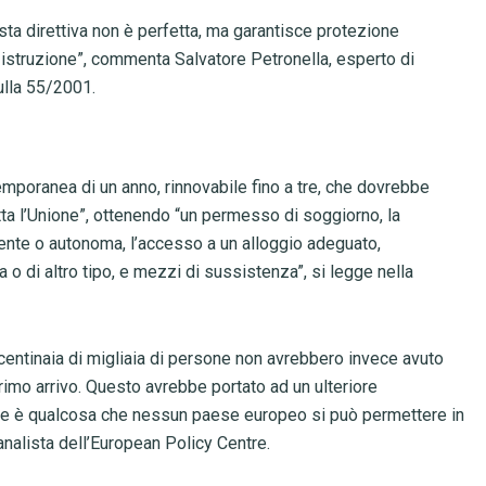
sta direttiva non è perfetta, ma garantisce protezione
e istruzione”, commenta Salvatore Petronella, esperto di
ulla 55/2001.
temporanea di un anno, rinnovabile fino a tre, che dovrebbe
tutta l’Unione”, ottenendo “un permesso di soggiorno, la
ndente o autonoma, l’accesso a un alloggio adeguato,
o di altro tipo, e mezzi di sussistenza”, si legge nella
entinaia di migliaia di persone non avrebbero invece avuto
rimo arrivo. Questo avrebbe portato ad un ulteriore
che è qualcosa che nessun paese europeo si può permettere in
analista dell’European Policy Centre.