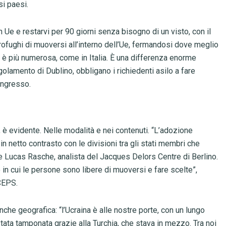
si paesi.
 in Ue e restarvi per 90 giorni senza bisogno di un visto, con il
ofughi di muoversi all’interno dell’Ue, fermandosi dove meglio
a è più numerosa, come in Italia. È una differenza enorme
egolamento di Dublino, obbligano i richiedenti asilo a fare
 ingresso.
a, è evidente. Nelle modalità e nei contenuti. “L’adozione
in netto contrasto con le divisioni tra gli stati membri che
ge Lucas Rasche, analista del Jacques Delors Centre di Berlino.
in cui le persone sono libere di muoversi e fare scelte”,
 CEPS.
che geografica: “l’Ucraina è alle nostre porte, con un lungo
 stata tamponata grazie alla Turchia, che stava in mezzo. Tra noi