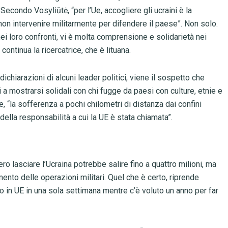
. Secondo Vosyliūtė, “per l’Ue, accogliere gli ucraini è la
on intervenire militarmente per difendere il paese”. Non solo.
i loro confronti, vi è molta comprensione e solidarietà nei
continua la ricercatrice, che è lituana.
ichiarazioni di alcuni leader politici, viene il sospetto che
 a mostrarsi solidali con chi fugge da paesi con culture, etnie e
e, “la sofferenza a pochi chilometri di distanza dai confini
ella responsabilità a cui la UE è stata chiamata”.
o lasciare l’Ucraina potrebbe salire fino a quattro milioni, ma
mento delle operazioni militari. Quel che è certo, riprende
vato in UE in una sola settimana mentre c’è voluto un anno per far