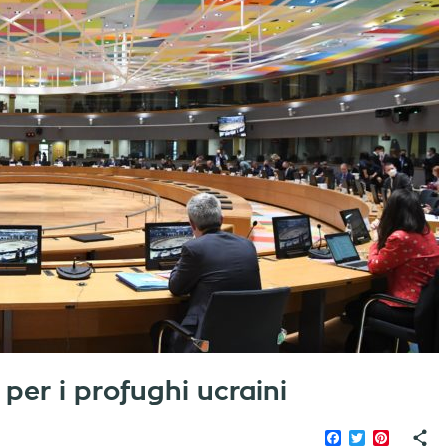
er i profughi ucraini
Facebook
Twitter
Pinteres