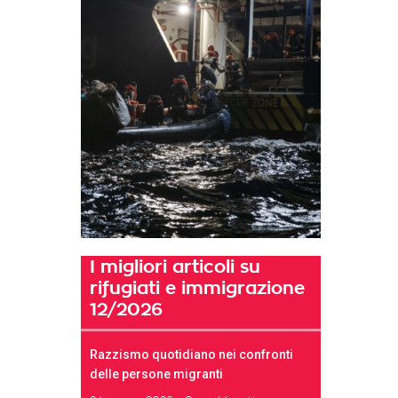
I migliori articoli su
rifugiati e immigrazione
12/2026
Razzismo quotidiano nei confronti
delle persone migranti
t