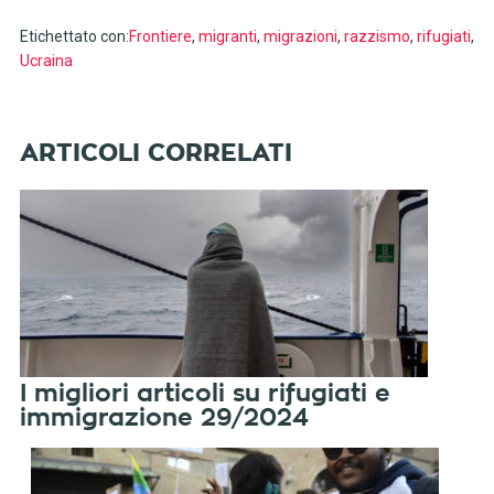
Etichettato con:
Frontiere
,
migranti
,
migrazioni
,
razzismo
,
rifugiati
,
Ucraina
I migliori articoli su rifugiati e
immigrazione 29/2024