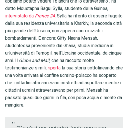
abbiamo potuto vedere i bianchi che lo attraversano”, ha
detto Moustapha Bagui Sylla, studente della Guinea,
intervistato da
France 24
. Sylla ha riferito di essere fuggito
dalla sua residenza universitaria a Kharkiv, la seconda città
più grande dell’Ucraina, non appena sono iniziati i
bombardamenti. E ancora: Gifty Naana Mensah,
studentessa proveniente dal Ghana, studia
medicina in
un’università di Ternopil, nell’Ucraina occidentale, da cinque
anni. Il
Globe and Mail,
che ha raccolto molte
testimonianze simili
,
riporta
la sua storia sottolineando che
una volta arrivata al confine ucraino-polacco ha scoperto
che i cittadini africani erano costretti ad aspettare mentre i
cittadini ucraini attraversavano per primi. Mensah ha
passato quasi due giorni in fila, con poca acqua e niente da
mangiare.
“On n’est pas autorisé, toute personne