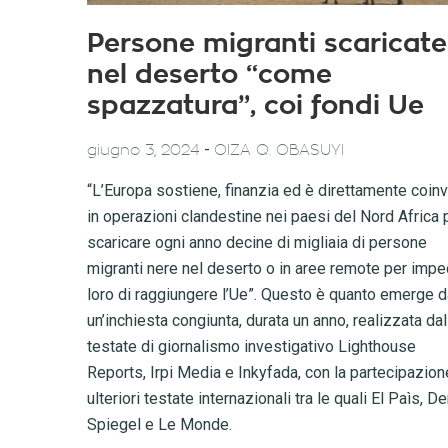
Persone migranti scaricate
nel deserto “come
spazzatura”, coi fondi Ue
-
giugno 3, 2024
OIZA Q. OBASUYI
“L’Europa sostiene, finanzia ed è direttamente coinv
in operazioni clandestine nei paesi del Nord Africa 
scaricare ogni anno decine di migliaia di persone
migranti nere nel deserto o in aree remote per impe
loro di raggiungere l’Ue”. Questo è quanto emerge d
un’inchiesta congiunta, durata un anno, realizzata dal
testate di giornalismo investigativo Lighthouse
Reports, Irpi Media e Inkyfada, con la partecipazion
ulteriori testate internazionali tra le quali El Paìs, De
Spiegel e Le Monde.