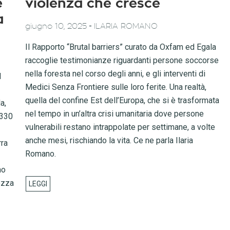
e
violenza che cresce
a
-
giugno 10, 2025
ILARIA ROMANO
Il Rapporto “Brutal barriers” curato da Oxfam ed Egala
raccoglie testimonianze riguardanti persone soccorse
nella foresta nel corso degli anni, e gli interventi di
l
Medici Senza Frontiere sulle loro ferite. Una realtà,
quella del confine Est dell’Europa, che si è trasformata
a,
nel tempo in un’altra crisi umanitaria dove persone
 330
vulnerabili restano intrappolate per settimane, a volte
anche mesi, rischiando la vita. Ce ne parla Ilaria
rra
Romano.
no
ezza