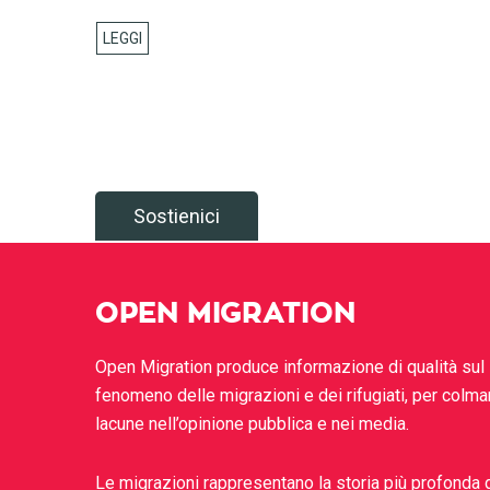
Sostienici
OPEN MIGRATION
Open Migration produce informazione di qualità sul
fenomeno delle migrazioni e dei rifugiati, per colma
lacune nell’opinione pubblica e nei media.
Le migrazioni rappresentano la storia più profonda 