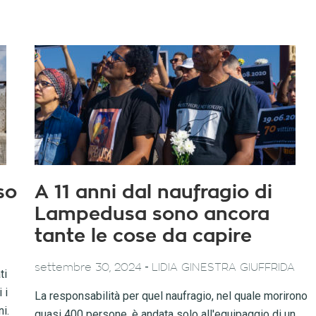
so
A 11 anni dal naufragio di
Lampedusa sono ancora
tante le cose da capire
-
settembre 30, 2024
LIDIA GINESTRA GIUFFRIDA
ti
 i
La responsabilità per quel naufragio, nel quale morirono
ni.
quasi 400 persone, è andata solo all'equipaggio di un