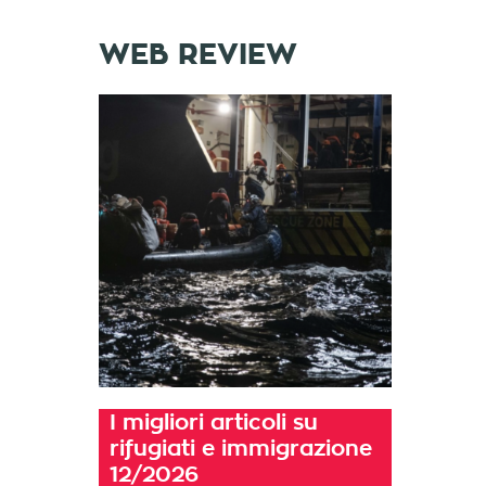
WEB REVIEW
I migliori articoli su
rifugiati e immigrazione
12/2026