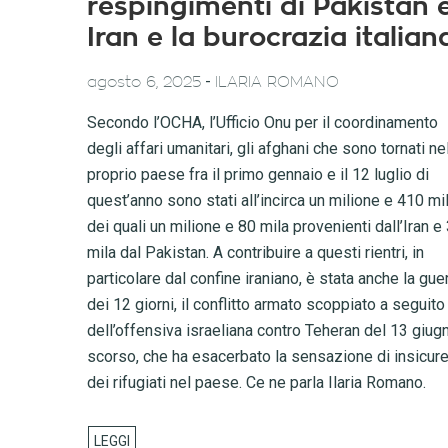
respingimenti di Pakistan 
Iran e la burocrazia italian
-
agosto 6, 2025
ILARIA ROMANO
Secondo l’OCHA, l’Ufficio Onu per il coordinamento
degli affari umanitari, gli afghani che sono tornati ne
proprio paese fra il primo gennaio e il 12 luglio di
quest’anno sono stati all’incirca un milione e 410 mil
dei quali un milione e 80 mila provenienti dall’Iran e
mila dal Pakistan. A contribuire a questi rientri, in
particolare dal confine iraniano, è stata anche la gue
dei 12 giorni, il conflitto armato scoppiato a seguito
dell’offensiva israeliana contro Teheran del 13 giug
scorso, che ha esacerbato la sensazione di insicur
dei rifugiati nel paese. Ce ne parla Ilaria Romano.