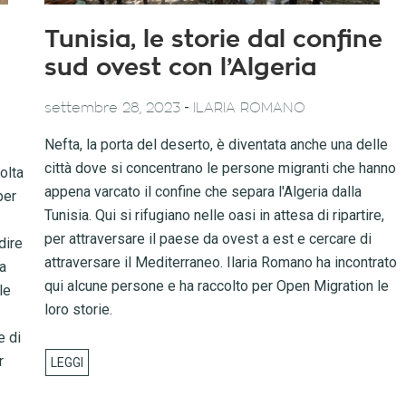
Tunisia, le storie dal confine
sud ovest con l’Algeria
-
settembre 28, 2023
ILARIA ROMANO
Nefta, la porta del deserto, è diventata anche una delle
città dove si concentrano le persone migranti che hanno
olta
appena varcato il confine che separa l'Algeria dalla
per
Tunisia. Qui si rifugiano nelle oasi in attesa di ripartire,
per attraversare il paese da ovest a est e cercare di
dire
attraversare il Mediterraneo. Ilaria Romano ha incontrato
a
qui alcune persone e ha raccolto per Open Migration le
le
loro storie.
e di
r