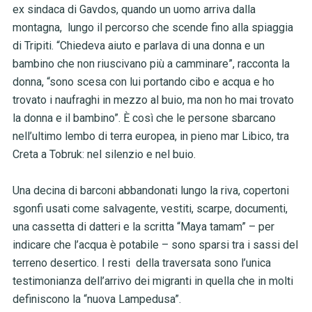
ex sindaca di Gavdos, quando un uomo arriva dalla
montagna, lungo il percorso che scende fino alla spiaggia
di Tripiti. “Chiedeva aiuto e parlava di una donna e un
bambino che non riuscivano più a camminare”, racconta la
donna, “sono scesa con lui portando cibo e acqua e ho
trovato i naufraghi in mezzo al buio, ma non ho mai trovato
la donna e il bambino”. È così che le persone sbarcano
nell’ultimo lembo di terra europea, in pieno mar Libico, tra
Creta a Tobruk: nel silenzio e nel buio.
Una decina di barconi abbandonati lungo la riva, copertoni
sgonfi usati come salvagente, vestiti, scarpe, documenti,
una cassetta di datteri e la scritta “Maya tamam” – per
indicare che l’acqua è potabile – sono sparsi tra i sassi del
terreno desertico. I resti della traversata sono l’unica
testimonianza dell’arrivo dei migranti in quella che in molti
definiscono la “nuova Lampedusa”.