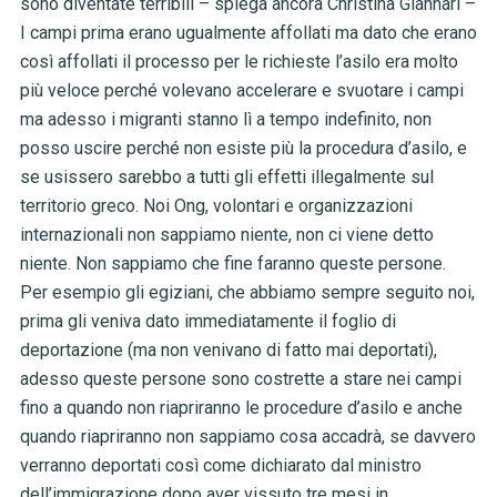
sono diventate terribili – spiega ancora Christina Giannari –
I campi prima erano ugualmente affollati ma dato che erano
così affollati il processo per le richieste l’asilo era molto
più veloce perché volevano accelerare e svuotare i campi
ma adesso i migranti stanno lì a tempo indefinito, non
posso uscire perché non esiste più la procedura d’asilo, e
se usissero sarebbo a tutti gli effetti illegalmente sul
territorio greco. Noi Ong, volontari e organizzazioni
internazionali non sappiamo niente, non ci viene detto
niente. Non sappiamo che fine faranno queste persone.
Per esempio gli egiziani, che abbiamo sempre seguito noi,
prima gli veniva dato immediatamente il foglio di
deportazione (ma non venivano di fatto mai deportati),
adesso queste persone sono costrette a stare nei campi
fino a quando non riapriranno le procedure d’asilo e anche
quando riapriranno non sappiamo cosa accadrà, se davvero
verranno deportati così come dichiarato dal ministro
dell’immigrazione dopo aver vissuto tre mesi in