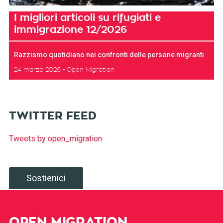
I migliori articoli su rifugiati e
immigrazione 12/2026
Razzismo quotidiano nei confronti delle persone migranti
24 marzo 2026
Open Migration
TWITTER FEED
Tweets by open_migration
Sostienici
OPEN MIGRATION