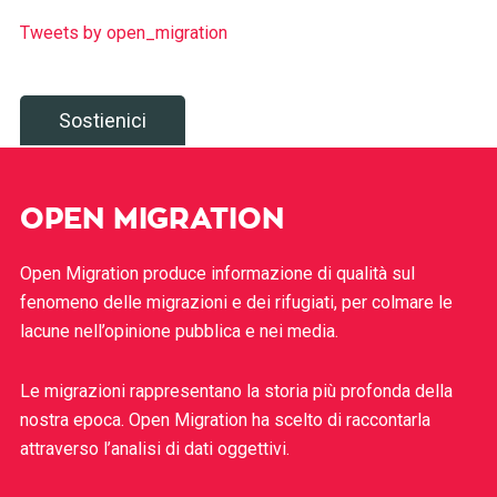
Tweets by open_migration
Sostienici
OPEN MIGRATION
Open Migration produce informazione di qualità sul
fenomeno delle migrazioni e dei rifugiati, per colmare le
lacune nell’opinione pubblica e nei media.
Le migrazioni rappresentano la storia più profonda della
nostra epoca. Open Migration ha scelto di raccontarla
attraverso l’analisi di dati oggettivi.