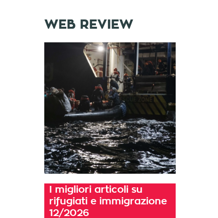
WEB REVIEW
I migliori articoli su
rifugiati e immigrazione
12/2026