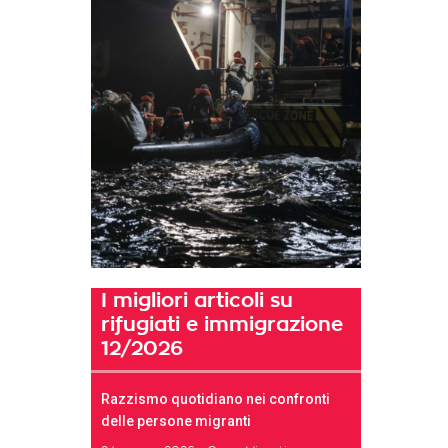
I migliori articoli su
rifugiati e immigrazione
12/2026
Razzismo quotidiano nei confronti
delle persone migranti
t