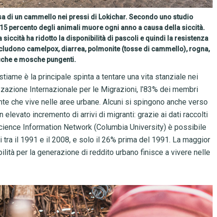
a di un cammello nei pressi di Lokichar. Secondo uno studio
il 15 percento degli animali muore ogni anno a causa della siccità.
a siccità ha ridotto la disponibilità di pascoli e quindi la resistenza
 includono camelpox, diarrea, polmonite (tosse di cammello), rogna,
cche e mosche pungenti.
stiame è la principale spinta a tentare una vita stanziale nei
zzazione Internazionale per le Migrazioni, l’83% dei membri
te che vive nelle aree urbane. Alcuni si spingono anche verso
un elevato incremento di arrivi di migranti: grazie ai dati raccolti
Science Information Network (Columbia University) è possibile
i tra il 1991 e il 2008, e solo il 26% prima del 1991. La maggior
ilità per la generazione di reddito urbano finisce a vivere nelle