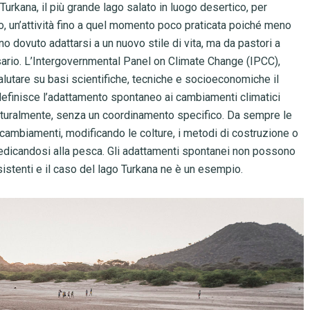
Turkana, il più grande lago salato in luogo desertico, per
o, un’attività fino a quel momento poco praticata poiché meno
o dovuto adattarsi a un nuovo stile di vita, ma da pastori a
ario. L’Intergovernmental Panel on Climate Change (IPCC),
valutare su basi scientifiche, tecniche e socioeconomiche il
 definisce l’adattamento spontaneo ai cambiamenti climatici
turalmente, senza un coordinamento specifico. Da sempre le
ambiamenti, modificando le colture, i metodi di costruzione o
 dedicandosi alla pesca. Gli adattamenti spontanei non possono
istenti e il caso del lago Turkana ne è un esempio.