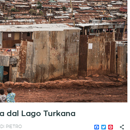
ta dal Lago Turkana
Facebook
Twitter
Pinteres
DI PIETRO