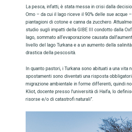
La pesca, infatti, è stata messa in crisi dalla decisi
Omo – da cui il lago riceve il 90% delle sue acque –
piantagioni di cotone e canna da zucchero. Attualment
studio sugli impatti della GIBE III condotto dalla Ox
lago, sommato all’evaporazione causata dall’aumento 
livello del lago Turkana e a un aumento della salinit
drastica della pescosità.
In quanto pastori, i Turkana sono abituati a una v
spostamenti sono diventati una risposta obbligatoria 
migrazione ambientale in forme differenti, quindi no
Kliot, docente presso l’università di Haifa, lo defin
risorse e/o di catastrofi naturali”.