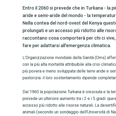
Entro il 2060 si prevede che in Turkana - la p
aride e semi-aride del mondo - la temperatur
Nella contea del nord-ovest del Kenya questo 
prolungati e un accesso più ridotto alle risor
raccontano cosa comporterà per chi ci vive,
fare per adattarsi all'emergenza climatica.
L’Organizzazione mondiale della Sanità (Oms) afferm
con la più alta mortalità attribuibile alla crisi clima
più povera e meno sviluppata delle terre aride e se
pastorizia: il loro sostentamento dipende completam
Dal 1960 la popolazione Turkana è cresciuta e la temp
prevede un ulteriore aumento tra i 2 e i 5 gradi: ques
accesso più ridotto alle risorse naturali. La desertif
animali (secondo un sondaggio dell’Università di Nai