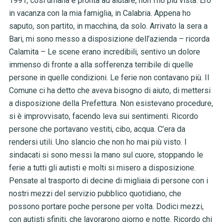
1991, così umana e pronta ad aiutare, non l’ho più vista. Ero
in vacanza con la mia famiglia, in Calabria. Appena ho
saputo, son partito, in macchina, da solo. Arrivato la sera a
Bari, mi sono messo a disposizione dell’azienda – ricorda
Calamita – Le scene erano incredibili, sentivo un dolore
immenso di fronte a alla sofferenza terribile di quelle
persone in quelle condizioni. Le ferie non contavano più. Il
Comune ci ha detto che aveva bisogno di aiuto, di mettersi
a disposizione della Prefettura. Non esistevano procedure,
si è improvvisato, facendo leva sui sentimenti. Ricordo
persone che portavano vestiti, cibo, acqua. C’era da
rendersi utili. Uno slancio che non ho mai più visto. I
sindacati si sono messi la mano sul cuore, stoppando le
ferie a tutti gli autisti e molti si misero a disposizione.
Pensate al trasporto di decine di migliaia di persone con i
nostri mezzi del servizio pubblico quotidiano, che
possono portare poche persone per volta. Dodici mezzi,
con autisti sfiniti, che lavorarono giorno e notte. Ricordo chi