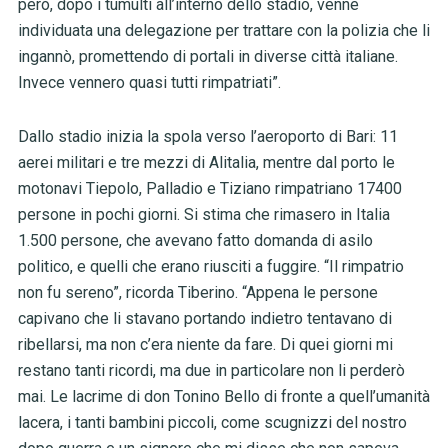
però, dopo i tumulti all’interno dello stadio, venne
individuata una delegazione per trattare con la polizia che li
ingannò, promettendo di portali in diverse città italiane.
Invece vennero quasi tutti rimpatriati”.
Dallo stadio inizia la spola verso l’aeroporto di Bari: 11
aerei militari e tre mezzi di Alitalia, mentre dal porto le
motonavi Tiepolo, Palladio e Tiziano rimpatriano 17400
persone in pochi giorni. Si stima che rimasero in Italia
1.500 persone, che avevano fatto domanda di asilo
politico, e quelli che erano riusciti a fuggire. “Il rimpatrio
non fu sereno”, ricorda Tiberino. “Appena le persone
capivano che li stavano portando indietro tentavano di
ribellarsi, ma non c’era niente da fare. Di quei giorni mi
restano tanti ricordi, ma due in particolare non li perderò
mai. Le lacrime di don Tonino Bello di fronte a quell’umanità
lacera, i tanti bambini piccoli, come scugnizzi del nostro