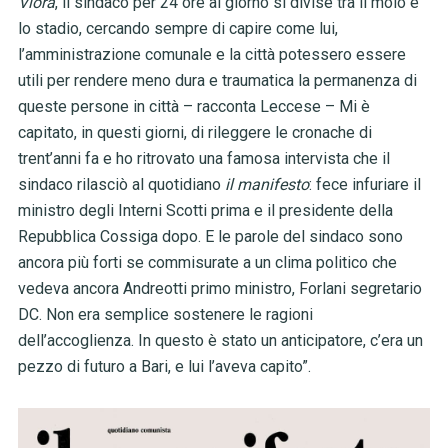
Vlora
, il sindaco per 24 ore al giorno si divise tra il molo e
lo stadio, cercando sempre di capire come lui,
l’amministrazione comunale e la città potessero essere
utili per rendere meno dura e traumatica la permanenza di
queste persone in città – racconta Leccese – Mi è
capitato, in questi giorni, di rileggere le cronache di
trent’anni fa e ho ritrovato una famosa intervista che il
sindaco rilasciò al quotidiano
il manifesto
: fece infuriare il
ministro degli Interni Scotti prima e il presidente della
Repubblica Cossiga dopo. E le parole del sindaco sono
ancora più forti se commisurate a un clima politico che
vedeva ancora Andreotti primo ministro, Forlani segretario
DC. Non era semplice sostenere le ragioni
dell’accoglienza. In questo è stato un anticipatore, c’era un
pezzo di futuro a Bari, e lui l’aveva capito”.