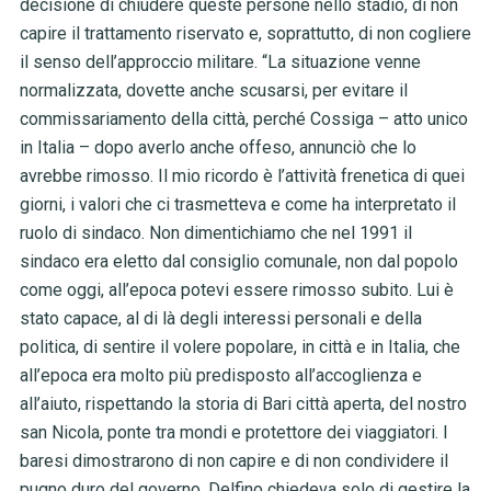
decisione di chiudere queste persone nello stadio, di non
capire il trattamento riservato e, soprattutto, di non cogliere
il senso dell’approccio militare. “La situazione venne
normalizzata, dovette anche scusarsi, per evitare il
commissariamento della città, perché Cossiga – atto unico
in Italia – dopo averlo anche offeso, annunciò che lo
avrebbe rimosso. Il mio ricordo è l’attività frenetica di quei
giorni, i valori che ci trasmetteva e come ha interpretato il
ruolo di sindaco. Non dimentichiamo che nel 1991 il
sindaco era eletto dal consiglio comunale, non dal popolo
come oggi, all’epoca potevi essere rimosso subito. Lui è
stato capace, al di là degli interessi personali e della
politica, di sentire il volere popolare, in città e in Italia, che
all’epoca era molto più predisposto all’accoglienza e
all’aiuto, rispettando la storia di Bari città aperta, del nostro
san Nicola, ponte tra mondi e protettore dei viaggiatori. I
baresi dimostrarono di non capire e di non condividere il
pugno duro del governo. Delfino chiedeva solo di gestire la