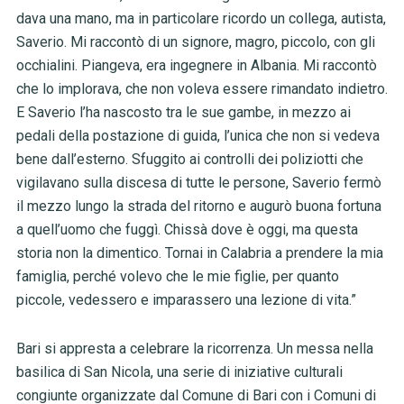
dava una mano, ma in particolare ricordo un collega, autista,
Saverio. Mi raccontò di un signore, magro, piccolo, con gli
occhialini. Piangeva, era ingegnere in Albania. Mi raccontò
che lo implorava, che non voleva essere rimandato indietro.
E Saverio l’ha nascosto tra le sue gambe, in mezzo ai
pedali della postazione di guida, l’unica che non si vedeva
bene dall’esterno. Sfuggito ai controlli dei poliziotti che
vigilavano sulla discesa di tutte le persone, Saverio fermò
il mezzo lungo la strada del ritorno e augurò buona fortuna
a quell’uomo che fuggì. Chissà dove è oggi, ma questa
storia non la dimentico. Tornai in Calabria a prendere la mia
famiglia, perché volevo che le mie figlie, per quanto
piccole, vedessero e imparassero una lezione di vita.”
Bari si appresta a celebrare la ricorrenza. Un messa nella
basilica di San Nicola, una serie di iniziative culturali
congiunte organizzate dal Comune di Bari con i Comuni di