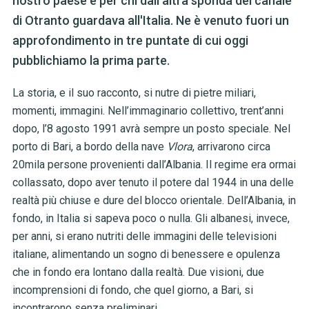
nostro paese e per chi dall'altra sponda del canale
di Otranto guardava all'Italia. Ne è venuto fuori un
approfondimento in tre puntate di cui oggi
pubblichiamo la prima parte.
La storia, e il suo racconto, si nutre di pietre miliari,
momenti, immagini. Nell’immaginario collettivo, trent’anni
dopo, l’8 agosto 1991 avrà sempre un posto speciale. Nel
porto di Bari, a bordo della nave
Vlora
, arrivarono circa
20mila persone provenienti dall’Albania. Il regime era ormai
collassato, dopo aver tenuto il potere dal 1944 in una delle
realtà più chiuse e dure del blocco orientale. Dell’Albania, in
fondo, in Italia si sapeva poco o nulla. Gli albanesi, invece,
per anni, si erano nutriti delle immagini delle televisioni
italiane, alimentando un sogno di benessere e opulenza
che in fondo era lontano dalla realtà. Due visioni, due
incomprensioni di fondo, che quel giorno, a Bari, si
incontrarono senza preliminari.