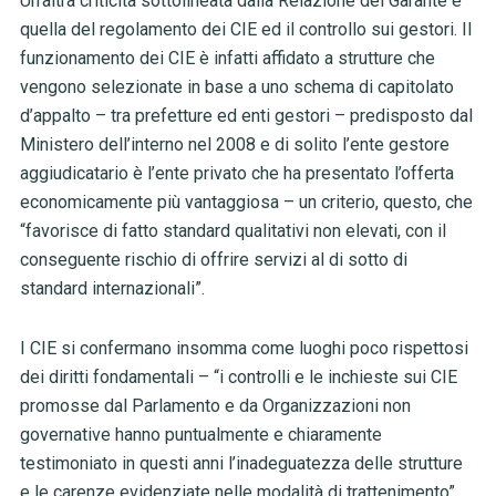
Un’altra criticità sottolineata dalla Relazione del Garante è
quella del regolamento dei CIE ed il controllo sui gestori. Il
funzionamento dei CIE è infatti affidato a strutture che
vengono selezionate in base a uno schema di capitolato
d’appalto – tra prefetture ed enti gestori – predisposto dal
Ministero dell’interno nel 2008 e di solito l’ente gestore
aggiudicatario è l’ente privato che ha presentato
l’offerta
economicamente più vantaggiosa – un criterio, questo, che
“favorisce di
fatto standard qualitativi non elevati, con il
conseguente rischio di offrire servizi
al di sotto di
standard internazionali”.
I CIE si confermano insomma come luoghi poco rispettosi
dei diritti fondamentali – “i controlli e le inchieste sui CIE
promosse dal Parlamento e da Organizzazioni non
governative hanno puntualmente e chiaramente
testimoniato in questi anni l’inadeguatezza delle strutture
e le carenze evidenziate nelle modalità di trattenimento”,