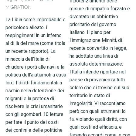
Il potenziamento delle
MIGRATION
misure di rimpatrio forzato è
diventato un obbiettivo
La Libia come improbabile e
prioritario del governo
pericoloso alleato, i
italiano. Il piano per
respingimenti in un inferno
l’immigrazione Minniti, di
al di là del mare (come titola
recente convertito in legge,
un recente rapporto). La
ha adottato una linea di
minaccia dell’Italia di
assoluta determinazione:
chiudere i porti alle navi e la
l’Italia intende riportare nel
politica dell’aiutiamoli a casa
paese di provenienza tutti
loro. I diritti fondamentali a
coloro che si trovino sul suo
rischio nella detenzione dei
territorio in stato di
migranti e la pretesa di
irregolarità. Vi raccontiamo
risolvere le crisi umanitarie
però con quali strumenti lo
con gli sgomberi. 10 letture
fa, violando quali diritti, con
per fare il punto dei costi
quali costi ed efficacia, e
dei confini e delle politiche
facendo accordi come, e con