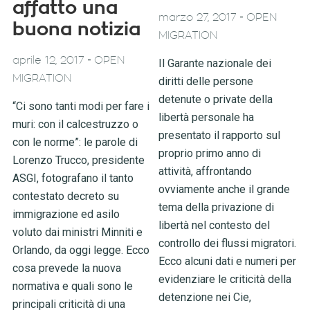
affatto una
-
marzo 27, 2017
OPEN
buona notizia
MIGRATION
-
aprile 12, 2017
OPEN
Il Garante nazionale dei
MIGRATION
diritti delle persone
detenute o private della
“Ci sono tanti modi per fare i
libertà personale ha
muri: con il calcestruzzo o
presentato il rapporto sul
con le norme”: le parole di
proprio primo anno di
Lorenzo Trucco, presidente
attività, affrontando
ASGI, fotografano il tanto
ovviamente anche il grande
contestato decreto su
tema della privazione di
immigrazione ed asilo
libertà nel contesto del
voluto dai ministri Minniti e
controllo dei flussi migratori.
Orlando, da oggi legge. Ecco
Ecco alcuni dati e numeri per
cosa prevede la nuova
evidenziare le criticità della
normativa e quali sono le
detenzione nei Cie,
principali criticità di una