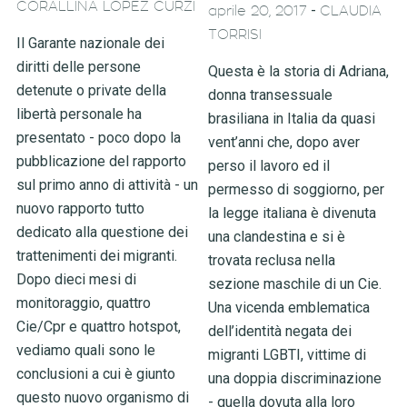
CORALLINA LOPEZ CURZI
-
aprile 20, 2017
CLAUDIA
TORRISI
Il Garante nazionale dei
diritti delle persone
Questa è la storia di Adriana,
detenute o private della
donna transessuale
libertà personale ha
brasiliana in Italia da quasi
presentato - poco dopo la
vent’anni che, dopo aver
pubblicazione del rapporto
perso il lavoro ed il
sul primo anno di attività - un
permesso di soggiorno, per
nuovo rapporto tutto
la legge italiana è divenuta
dedicato alla questione dei
una clandestina e si è
trattenimenti dei migranti.
trovata reclusa nella
Dopo dieci mesi di
sezione maschile di un Cie.
monitoraggio, quattro
Una vicenda emblematica
Cie/Cpr e quattro hotspot,
dell’identità negata dei
vediamo quali sono le
migranti LGBTI, vittime di
conclusioni a cui è giunto
una doppia discriminazione
questo nuovo organismo di
- quella dovuta alla loro