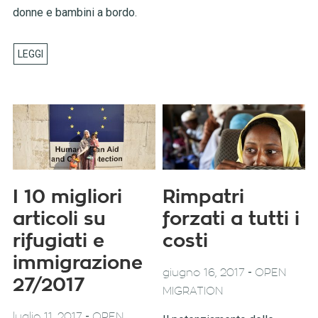
donne e bambini a bordo.
I 10 migliori
Rimpatri
articoli su
forzati a tutti i
rifugiati e
costi
immigrazione
-
giugno 16, 2017
OPEN
27/2017
MIGRATION
-
luglio 11, 2017
OPEN