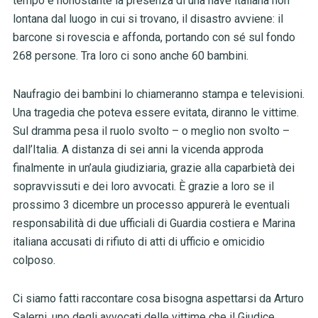
tempo e nonostante la presenza di una nave italiana non
lontana dal luogo in cui si trovano, il disastro avviene: il
barcone si rovescia e affonda, portando con sé sul fondo
268 persone. Tra loro ci sono anche 60 bambini.
Naufragio dei bambini lo chiameranno stampa e televisioni.
Una tragedia che poteva essere evitata, diranno le vittime.
Sul dramma pesa il ruolo svolto – o meglio non svolto –
dall’Italia. A distanza di sei anni la vicenda approda
finalmente in un’aula giudiziaria, grazie alla caparbietà dei
sopravvissuti e dei loro avvocati. È grazie a loro se il
prossimo 3 dicembre un processo appurerà le eventuali
responsabilità di due ufficiali di Guardia costiera e Marina
italiana accusati di rifiuto di atti di ufficio e omicidio
colposo.
Ci siamo fatti raccontare cosa bisogna aspettarsi da Arturo
Salerni, uno degli avvocati delle vittime che il Giudice