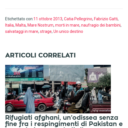
Etichettato con:
11 ottobre 2013
,
Catia Pellegrino
,
Fabrizio Gatti
,
Italia
,
Malta
,
Mare Nostrum
,
morti in mare
,
naufragio dei bambini
,
salvataggi in mare
,
strage
,
Un unico destino
Rifugiati afghani, un’odissea senza
fine fra i respingimenti di Pakistan e