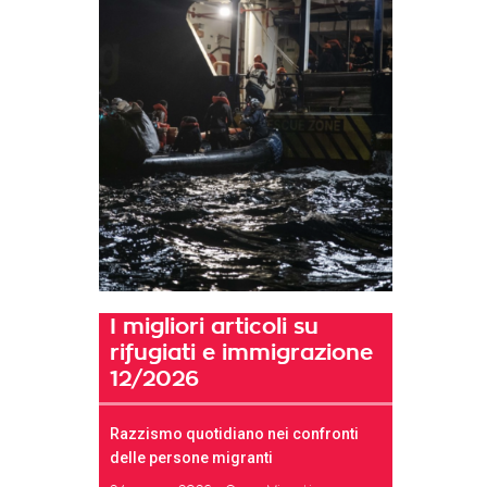
I migliori articoli su
rifugiati e immigrazione
12/2026
Razzismo quotidiano nei confronti
delle persone migranti