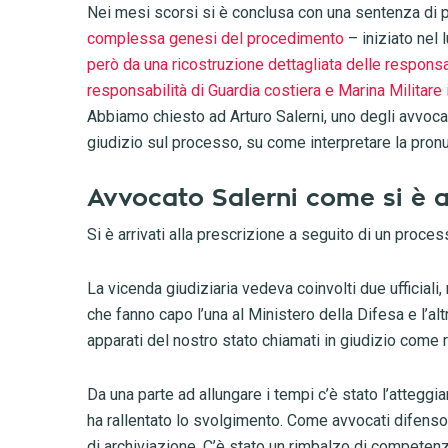
Nei mesi scorsi si è conclusa con una sentenza di 
complessa genesi del procedimento
– iniziato nel
però da una ricostruzione dettagliata delle responsab
responsabilità di Guardia costiera e Marina Militare i
Abbiamo chiesto ad Arturo Salerni, uno degli avvocati
giudizio sul processo, su come interpretare la pronun
Avvocato Salerni come si è ar
Si è arrivati alla prescrizione a seguito di un pro
La vicenda giudiziaria vedeva coinvolti due ufficiali,
che fanno capo l’una al Ministero della Difesa e l’alt
apparati del nostro stato chiamati in giudizio come r
Da una parte ad allungare i tempi c’è stato l’attegg
ha rallentato lo svolgimento. Come avvocati difensor
di archiviazione. C’è stato un rimbalzo di competenz