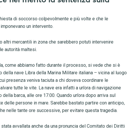
e nel merito la sentenza sulla
?
ichiesta di soccorso colpevolmente e più volte e che le
ce imponevano un intervento.
 altri mercantili in zona che sarebbero potuti intervenire
le autorità maltesi.
nda, come abbiamo fatto durante il processo, si vede che si è
lla nave Libra della Marina Militare italiana – vicina al luogo
 cui presenza veniva taciuta a chi doveva coordinare le
vare tutte le vite. La nave era infatti a un’ora di navigazione
della barca, alle ore 17.00. Quando un’ora dopo arriva sul
lte delle persone in mare. Sarebbe bastato partire con anticipo,
e nelle tante ore successive, per evitare questa tragedia.
a stata avvallata anche da una pronuncia del Comitato dei Diritti