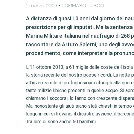
-
1 marzo 2023
TOMMASO FUSCO
A distanza di quasi 10 anni dal giorno del nau
prescrizione per gli imputati. Ma la sentenza 
Marina Militare italiana nel naufragio di 268 p
raccontare da Arturo Salerni, uno degli avvocat
procedimento, come interpretare la pronuncia
L’11 ottobre 2013, a 61 miglia dalle coste dell’iso
la storia recente del nostro paese ricordi. La notte 
all’inverosimile di profughi siriani sfuggiti alla guer
tante milizie libiche presenti in quelle acque. Si ap
chiamano i soccorsi, lo fanno con crescente disperaz
Ma, nonostante gli aiuti siano stati chiesti in tempo
luogo in cui si trovano, il disastro avviene: il barc
Tra loro ci sono anche 60 bambini.