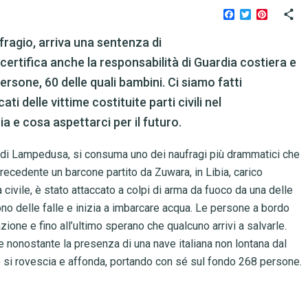
Facebook
Twitter
Pinteres
fragio, arriva una sentenza di
certifica anche la responsabilità di Guardia costiera e
ersone, 60 delle quali bambini. Ci siamo fatti
i delle vittime costituite parti civili nel
 e cosa aspettarci per il futuro.
la di Lampedusa, si consuma uno dei naufragi più drammatici che
precedente un barcone partito da Zuwara, in Libia, carico
ra civile, è stato attaccato a colpi di arma da fuoco da una delle
rono delle falle e inizia a imbarcare acqua. Le persone a bordo
ione e fino all’ultimo sperano che qualcuno arrivi a salvarle.
 e nonostante la presenza di una nave italiana non lontana dal
one si rovescia e affonda, portando con sé sul fondo 268 persone.