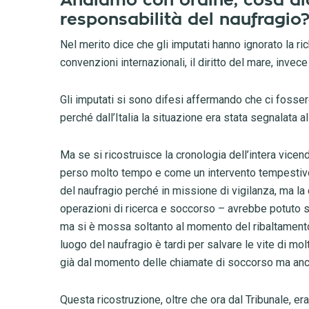
Andiamo con ordine, cosa dic
responsabilità del naufragio
Nel merito dice che gli imputati hanno ignorato la r
convenzioni internazionali, il diritto del mare, inve
Gli imputati si sono difesi affermando che ci fossero
perché dall’Italia la situazione era stata segnalata al
Ma se si ricostruisce la cronologia dell’intera vice
perso molto tempo e come un intervento tempestivo de
del naufragio perché in missione di vigilanza, ma la
operazioni di ricerca e soccorso – avrebbe potuto sal
ma si è mossa soltanto al momento del ribaltamento 
luogo del naufragio è tardi per salvare le vite di mo
già dal momento delle chiamate di soccorso ma anch
Questa ricostruzione, oltre che ora dal Tribunale, er