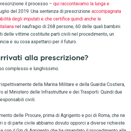
prescrizione il processo –
qui raccontavamo la lunga e
 luglio del 2019. Una sentenza di prescrizione
accompagnata
ilità degli imputati e che certifica quindi anche le
taliana n
el naufragio di 268 persone, 60 delle quali bambini.
 delle vittime costituite parti civili nel procedimento, un
cia e su cosa aspettarci per il futuro.
rivati alla prescrizione?
cesso complesso e lunghissimo.
 rispettivamente della Marina Militare e della Guardia Costiera,
ro al Ministero delle Infrastrutture e dei Trasporti. Quindi due
esponsabili civili.
iamento delle Procure, prima di Agrigento e poi di Roma, che ne
i o di parte civile abbiamo dovuto opporci a diverse richieste
e con il Gip di Agrigento che ha rimandato il procedimento alla