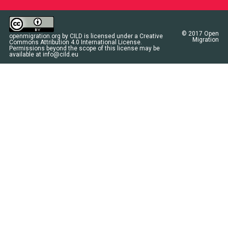
© 2017
Open
openmigration.org
by
CILD
is licensed under a
Creative
Migration
Commons Attribution 4.0 International License
.
Permissions beyond the scope of this license may be
available at
info@cild.eu