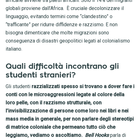
africane avviene tra paesi africani. Solo il 14% dei migranti
globali proviene dall’Africa. È cruciale decolonizzare il
linguaggio, evitando termini come “clandestino” o
“trafficante” per ridurre diffidenze e razzismo. E non
bisogna dimenticare che molte migrazioni sono
conseguenza di disastri geopolitici legati al colonialismo
italiano.
Quali difficoltà incontrano gli
studenti stranieri?
Gli studenti
razzializzati
spesso si trovano a dover fare i
conti con le microaggressioni legate al colore della
loro pelle, con il razzismo strutturale, con
l’invisibilizzazione di persone come loro nei libri e nei
mass media in generale, per non parlare degli stereotipi
di matrice coloniale che permeano tutto ciò che
leggiamo, vediamo o ascoltiamo.
Bell Hooks
parla di