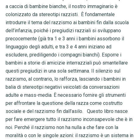
a caccia di bambine bianche, il nostro immaginario è
colonizzato da stereotipi razzisti.
È fondamentale
introdurre il tema del razzismo ai bambini fin dalla scuola
dell’infanzia, poiché i pregiudizi razziali si sviluppano
precocemente (già tra 1 e 3 anni i bambini assorbono il
linguaggio degli adulti, e tra 3 e 4 anni iniziano ad
escludere, prediligendo i compagni bianchi). Esporre i
bambini a storie di amicizie interrazziali può smantellare
questi pregiudizi in una sola settimana. Il silenzio sul
razzismo, al contrario, lo rafforza, lasciando i bambini in
balia di stereotipi negativi veicolati da conversazioni
adulte e mass-media. È necessario fornire gli strumenti
per affrontare la questione della razza come costrutto
sociale e del razzismo fin dall’asilo.
Questo libro nasce
per fare emergere tutto il razzismo inconsapevole che è in
noi. Perché il razzismo non ha nulla a che fare con la
moralità o con le singole azioni: il razzismo è un sistema in