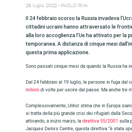
-
26 luglio 2022
PAOLO RIVA
Il 24 febbraio scorso la Russia invadeva l’Ucra
cittadini ucraini hanno attraversato le fronti
alla loro accoglienza l’Ue ha attivato per la 
temporanea. A distanza di cinque mesi dall’ini
questa prima applicazione.
Sono passati cinque mesi da quando la Russia ha in
Dal 24 febbraio al 19 luglio, le persone in fuga dal c
milioni
di volte per uscire dal paese. Ma anche tre mi
Complessivamente, Unhcr stima che in Europa siano pre
si tratta della più grande crisi dei rifugiati dalla S
attivando, a inizio marzo, la
direttiva 55/2001
sulla 
Jacques Delors Centre, questa direttiva “è stata sp