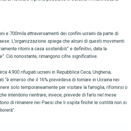
oni e 700mila attraversamenti dei confini ucraini da parte di
paese. L’organizzazione spiega che alcuni di questi movimenti
ente ritorni a casa sostenibili” e definitivi, data la
e”. Ciò nonostante, rimangono cifre significative.
irca 4.900 rifugiati ucraini in Repubblica Ceca, Ungheria,
ti “è emerso che il 16% prevedeva di tornare in Ucraina nei
ere solo temporaneamente per visitare la famiglia, rifornirsi o
o che intendono rientrare, invece, prevede di farlo nel mese
ono di rimanere nei Paesi che li ospita finché le ostilità non si
iorerà”.