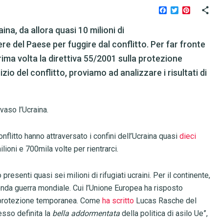
Facebook
Twitter
Pinteres
ina, da allora quasi 10 milioni di
ere del Paese per fuggire dal conflitto. Per far fronte
prima volta la direttiva 55/2001 sulla protezione
zio del conflitto, proviamo ad analizzare i risultati di
vaso l’Ucraina.
onflitto hanno attraversato i confini dell’Ucraina quasi
dieci
lioni e 700mila volte per rientrarci.
senti quasi sei milioni di rifugiati ucraini. Per il continente,
econda guerra mondiale. Cui l’Unione Europea ha risposto
protezione temporanea. Come
ha scritto
Lucas Rasche del
esso definita la
bella addormentata
della politica di asilo Ue”,