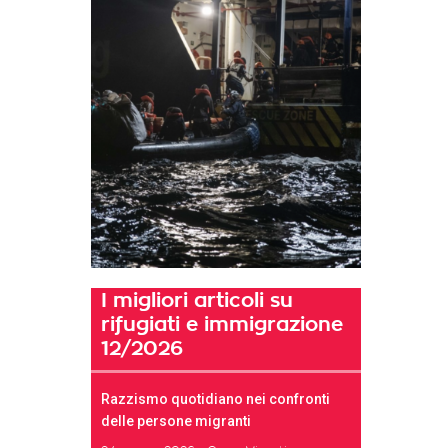
I migliori articoli su
rifugiati e immigrazione
12/2026
Razzismo quotidiano nei confronti
delle persone migranti