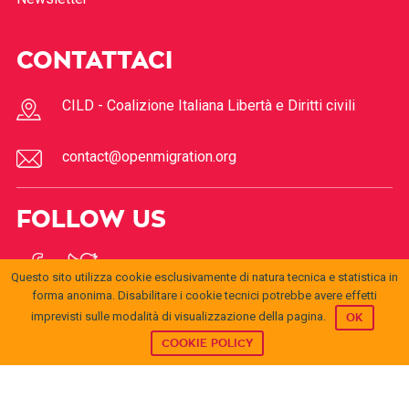
CONTATTACI
CILD - Coalizione Italiana Libertà e Diritti civili
contact@openmigration.org
FOLLOW US
Questo sito utilizza cookie esclusivamente di natura tecnica e statistica in
forma anonima. Disabilitare i cookie tecnici potrebbe avere effetti
imprevisti sulle modalità di visualizzazione della pagina.
OK
COOKIE POLICY
© 2017
Open
openmigration.org
by
CILD
is licensed under a
Creative
Migration
Commons Attribution 4.0 International License
.
Permissions beyond the scope of this license may be
available at
info@cild.eu