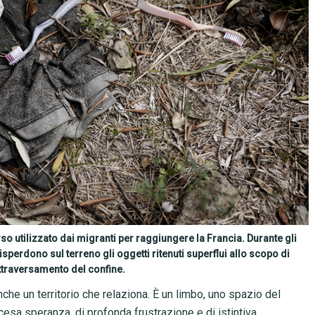
so utilizzato dai migranti per raggiungere la Francia. Durante gli
sperdono sul terreno gli oggetti ritenuti superflui allo scopo di
ttraversamento del confine.
che un territorio che relaziona. È un limbo, uno spazio del
cesa speranza, di profonda frustrazione e di istintiva