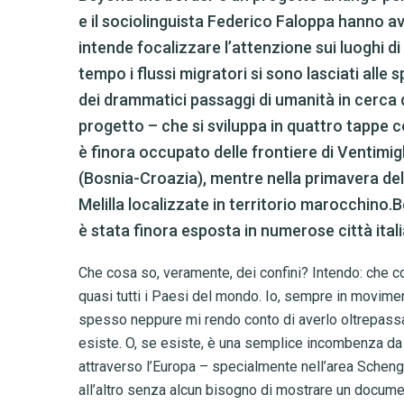
e il sociolinguista Federico Faloppa hanno avv
intende focalizzare l’attenzione sui luoghi di 
tempo i flussi migratori si sono lasciati all
dei drammatici passaggi di umanità in cerca d
progetto – che si sviluppa in quattro tappe co
è finora occupato delle frontiere di Ventimigl
(Bosnia-Croazia), mentre nella primavera del 
Melilla localizzate in territorio marocchin
è stata finora esposta in numerose città itali
Che cosa so, veramente, dei confini? Intendo: che 
quasi tutti i Paesi del mondo. Io, sempre in movime
spesso neppure mi rendo conto di averlo oltrepassa
esiste. O, se esiste, è una semplice incombenza da 
attraverso l’Europa – specialmente nell’area Schen
all’altro senza alcun bisogno di mostrare un documen