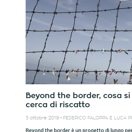
Beyond the border, cosa si l
cerca di riscatto
-
3 ottobre 2019
FEDERICO FALOPPA E LUCA P
Beyond the border è un progetto di lungo per