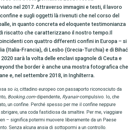
iato nel 2017. Attraverso immagini e testi, il lavoro
confine e sugli oggetti là rivenuti che nel corso del
e spalle, in quanto concreta ed eloquente testimonianza
i riscatto che caratterizzano il nostro tempo.Il
incidenti con quattro differenti confini in Europa – si
ia (Italia-Francia), di Lesbo (Grecia-Turchia) e di Bihać
2020 sarà la volta delle enclavi spagnole di Ceuta e
o.Beyond the border è anche una mostra fotografica che
ane e, nel settembre 2018, in Inghilterra.
cosa so
io
, cittadino europeo con passaporto riconosciuto da
nto,
Booking.com
-dipendente,
Ryanair
-compulsivo. Io, che
to, un confine. Perché spesso per me il confine neppure
sbrigare, una coda fastidiosa da smaltire. Per me, viaggiare
gen – significa potermi muovere liberamente da un Paese
to. Senza alcuna ansia di sottopormi a un controllo.