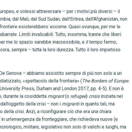
opeo, e volessi attraversare – per i motivi più diversi – il
ia, dal Mali, dal Sud Sudan, dall’Eritrea, dall’Afghanistan, non
e frontiere esisterebbero: eccome. Quasi ovunque, per me le
sbarrate. Limiti invalicabili. Tutto, insomma, tranne che liberi
er me lo spazio sarebbe inaccessibile, e il tempo fermo,
ra, sempre – tutta la loro durezza. Tutto il loro impietoso
as De Genova – abbiamo assistito sempre di più non solo a un
diatizzato, «spettacolo della frontiera» (
The Borders of Europe.
 University Press, Durham and London 2017, pp. 4-5). E non è
o, durante la cosiddetta
migrant
(o
refugee
)
crisis
iniziata nel
dall’oggetto della crisi – non i
migranti
in quanto tali, ma
 della crisi. Anzi, a riconfigurare ciò che era una chiara
 in un’emergenza da fronteggiare, che richiedeva nuove (e
tecnologico, militare, legislativo non solo di valichi e luoghi, ma