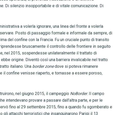
ne. Di silenzio insopportabile e di vitale comunicazione. Di
nistrativa a volerla ignorare, una linea del fronte a volerla
osservare. Posto di passaggio formale e informale da sempre, di
prima del confine con la Francia. Fu un cruciale punto di transito
a riprendesse bruscamente il controllo delle frontiere in seguito
he, nel 2015, sospendesse unilateralmente il trattato di
 ebbe origine. Diventò così una barriera invalicabile nel tratto
tratto italiano. Una
border zone
dove si poteva rimanere
he il confine venisse riaperto, e tornasse a essere poroso,
ostruirono, nel giugno 2015, il campeggio
NoBorder
. Il campo
he intendevano provare a passare dall’altra parte, e per le
ervò fino al 29 settembre 2015, fino a quando fu sgomberato e
 gli attacchi terroristici che insanguinarono Parigi il 13