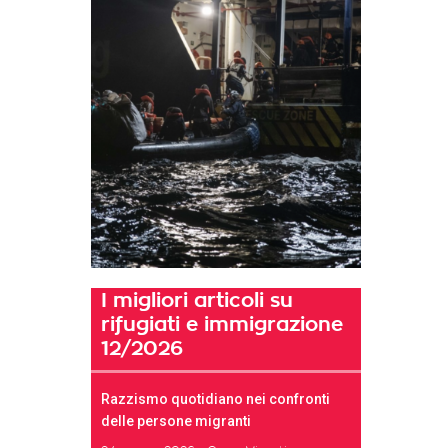
I migliori articoli su
rifugiati e immigrazione
12/2026
Razzismo quotidiano nei confronti
delle persone migranti