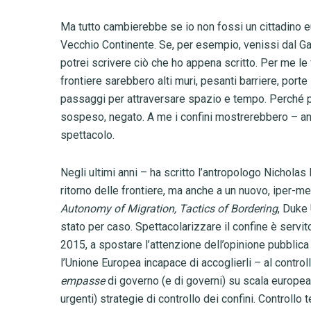
Ma tutto cambierebbe se io non fossi un cittadino eur
Vecchio Continente. Se, per esempio, venissi dal Gamb
potrei scrivere ciò che ho appena scritto. Per me l
frontiere sarebbero alti muri, pesanti barriere, porte 
passaggi per attraversare spazio e tempo. Perché p
sospeso, negato. A me i confini mostrerebbero – anco
spettacolo.
Negli ultimi anni – ha scritto l’antropologo Nichol
ritorno delle frontiere, ma anche a un nuovo, iper-me
Autonomy of Migration, Tactics of Bordering
, Duke
stato per caso. Spettacolarizzare il confine è servit
2015, a spostare l’attenzione dell’opinione pubblica 
l’Unione Europea incapace di accoglierli – al controllo
empasse
di governo (e di governi) su scala europea
urgenti) strategie di controllo dei confini. Controllo 