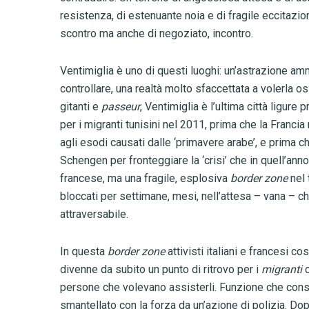
resistenza, di estenuante noia e di fragile eccitazio
scontro ma anche di negoziato, incontro.
Ventimiglia è uno di questi luoghi: un’astrazione ammi
controllare, una realtà molto sfaccettata a volerla 
gitanti e
passeur
, Ventimiglia è l’ultima città ligure 
per i migranti tunisini nel 2011, prima che la Franci
agli esodi causati dalle ‘primavere arabe’, e prima c
Schengen per fronteggiare la ‘crisi’ che in quell’anno
francese, ma una fragile, esplosiva
border zone
nel 
bloccati per settimane, mesi, nell’attesa – vana – c
attraversabile.
In questa
border zone
attivisti italiani e francesi c
divenne da subito un punto di ritrovo per i
migranti
c
persone che volevano assisterli. Funzione che cons
smantellato con la forza da un’azione di polizia. Dopo