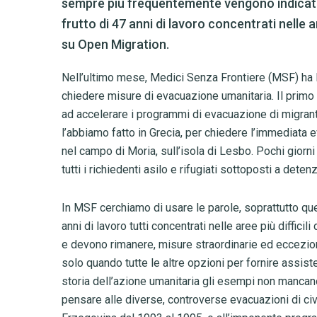
sempre più frequentemente vengono indicate c
frutto di 47 anni di lavoro concentrati nelle a
su Open Migration.
Nell’ultimo mese, Medici Senza Frontiere (MSF) ha l
chiedere misure di evacuazione umanitaria. Il pri
ad accelerare i programmi di evacuazione di migranti, 
l’abbiamo fatto in Grecia, per chiedere l’immediata 
nel campo di Moria, sull’isola di Lesbo. Pochi giorni
tutti i richiedenti asilo e rifugiati sottoposti a detenz
In MSF cerchiamo di usare le parole, soprattutto qu
anni di lavoro tutti concentrati nelle aree più diffic
e devono rimanere, misure straordinarie ed ecceziona
solo quando tutte le altre opzioni per fornire assist
storia dell’azione umanitaria gli esempi non manc
pensare alle diverse, controverse evacuazioni di civi