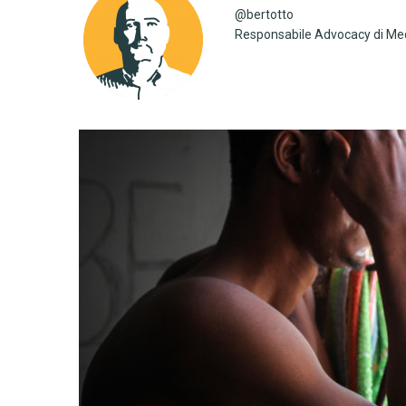
@bertotto
Responsabile Advocacy di Med