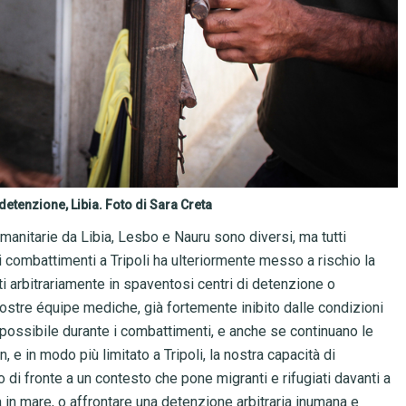
detenzione, Libia. Foto di Sara Creta
umanitarie da Libia, Lesbo e Nauru sono diversi, ma tutti
ei combattimenti a Tripoli ha ulteriormente messo a rischio la
nuti arbitrariamente in spaventosi centri di detenzione o
e nostre équipe mediche, già fortemente inibito dalle condizioni
possibile durante i combattimenti, e anche se continuano le
, e in modo più limitato a Tripoli, la nostra capacità di
o di fronte a un contesto che pone migranti e rifugiati davanti a
ta in mare, o affrontare una detenzione arbitraria inumana e