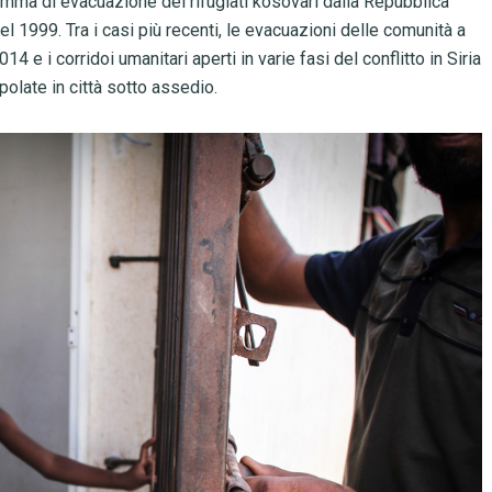
mma di evacuazione dei rifugiati kosovari dalla Repubblica
l 1999. Tra i casi più recenti, le evacuazioni delle comunità a
 e i corridoi umanitari aperti in varie fasi del conflitto in Siria
polate in città sotto assedio.