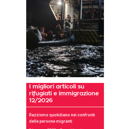
I migliori articoli su
rifugiati e immigrazione
12/2026
Razzismo quotidiano nei confronti
delle persone migranti