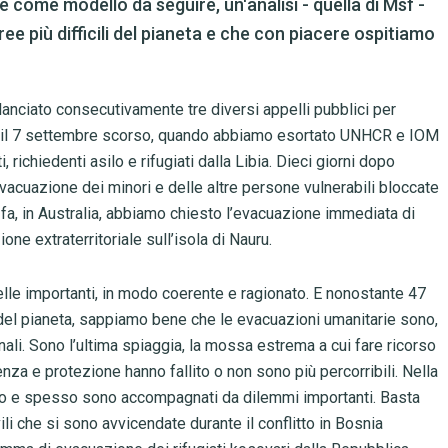
ome modello da seguire, un'analisi - quella di Msf -
ree più difficili del pianeta e che con piacere ospitiamo
anciato consecutivamente tre diversi appelli pubblici per
mo il 7 settembre scorso, quando abbiamo esortato UNHCR e IOM
richiedenti asilo e rifugiati dalla Libia. Dieci giorni dopo
evacuazione dei minori e delle altre persone vulnerabili bloccate
 fa, in Australia, abbiamo chiesto l’evacuazione immediata di
ione extraterritoriale sull’isola di Nauru.
elle importanti, in modo coerente e ragionato. E nonostante 47
ili del pianeta, sappiamo bene che le evacuazioni umanitarie sono,
li. Sono l’ultima spiaggia, la mossa estrema a cui fare ricorso
enza e protezione hanno fallito o non sono più percorribili. Nella
ano e spesso sono accompagnati da dilemmi importanti. Basta
li che si sono avvicendate durante il conflitto in Bosnia