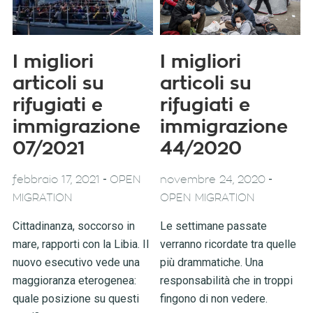
I migliori
I migliori
articoli su
articoli su
rifugiati e
rifugiati e
immigrazione
immigrazione
07/2021
44/2020
-
-
febbraio 17, 2021
OPEN
novembre 24, 2020
MIGRATION
OPEN MIGRATION
Cittadinanza, soccorso in
Le settimane passate
mare, rapporti con la Libia. Il
verranno ricordate tra quelle
nuovo esecutivo vede una
più drammatiche. Una
maggioranza eterogenea:
responsabilità che in troppi
quale posizione su questi
fingono di non vedere.