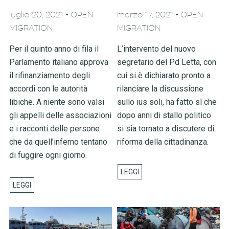
-
-
luglio 20, 2021
OPEN
marzo 17, 2021
OPEN
MIGRATION
MIGRATION
Per il quinto anno di fila il
L’intervento del nuovo
Parlamento italiano approva
segretario del Pd Letta, con
il rifinanziamento degli
cui si è dichiarato pronto a
accordi con le autorità
rilanciare la discussione
libiche. A niente sono valsi
sullo ius soli, ha fatto sì che
gli appelli delle associazioni
dopo anni di stallo politico
e i racconti delle persone
si sia tornato a discutere di
che da quell’inferno tentano
riforma della cittadinanza.
di fuggire ogni giorno.