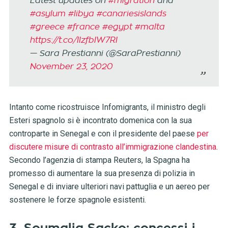
Latest updates on
#migration
and
#asylum
#libya
#canariesislands
#greece
#france
#egypt
#malta
https://t.co/IIzfbIW7RI
— Sara Prestianni (@SaraPrestianni)
November 23, 2020
Intanto come ricostruisce Infomigrants, il ministro degli
Esteri spagnolo si è incontrato domenica con la sua
controparte in Senegal e con il presidente del paese
per
discutere misure di contrasto all’immigrazione clandestina
.
Secondo l’agenzia di stampa Reuters, la Spagna ha
promesso di aumentare la sua presenza di polizia in
Senegal e di inviare ulteriori navi pattuglia e un aereo per
sostenere le forze spagnole esistenti.