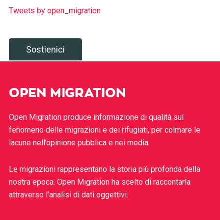
Tweets by open_migration
Sostienici
OPEN MIGRATION
Open Migration produce informazione di qualità sul
fenomeno delle migrazioni e dei rifugiati, per colmare le
lacune nell’opinione pubblica e nei media.
Le migrazioni rappresentano la storia più profonda della
nostra epoca. Open Migration ha scelto di raccontarla
attraverso l’analisi di dati oggettivi.