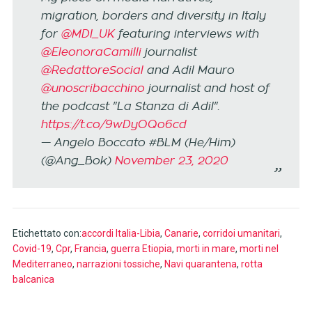
migration, borders and diversity in Italy
for
@MDI_UK
featuring interviews with
@EleonoraCamilli
journalist
@RedattoreSocial
and Adil Mauro
@unoscribacchino
journalist and host of
the podcast "La Stanza di Adil".
https://t.co/9wDyOQo6cd
— Angelo Boccato #BLM (He/Him)
(@Ang_Bok)
November 23, 2020
Etichettato con:
accordi Italia-Libia
,
Canarie
,
corridoi umanitari
,
Covid-19
,
Cpr
,
Francia
,
guerra Etiopia
,
morti in mare
,
morti nel
Mediterraneo
,
narrazioni tossiche
,
Navi quarantena
,
rotta
balcanica