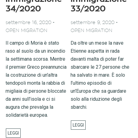
34/2020
33/2020
-
-
settembre 16, 2020
settembre 9, 2020
OPEN MIGRATION
OPEN MIGRATION
Il campo di Moria è stato
Da oltre un mese la nave
raso al suolo da un incendio
Etienne aspetta in rada
la settimana scorsa. Mentre
davanti malta di poter far
il premier Greco preannuncia
sbarcare le 27 persone che
la costruzione di un'altra
ha salvato in mare. È solo
tendopoli monta la rabbia di
l’ultimo episodio di
migliaia di persone bloccate
un'Europa che sa guardare
da anni sull'isola e ci si
solo alla riduzione degli
augura che prevalga la
sbarchi.
solidarietà europea.