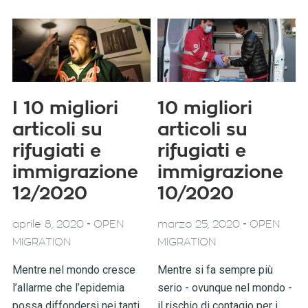
I 10 migliori
10 migliori
articoli su
articoli su
rifugiati e
rifugiati e
immigrazione
immigrazione
12/2020
10/2020
-
-
aprile 8, 2020
OPEN
marzo 25, 2020
OPEN
MIGRATION
MIGRATION
Mentre nel mondo cresce
Mentre si fa sempre più
l’allarme che l’epidemia
serio - ovunque nel mondo -
possa diffondersi nei tanti
il rischio di contagio per i