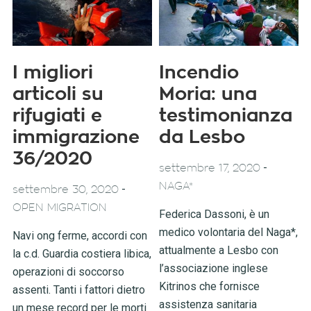
I migliori
Incendio
articoli su
Moria: una
rifugiati e
testimonianza
immigrazione
da Lesbo
36/2020
-
settembre 17, 2020
NAGA*
-
settembre 30, 2020
OPEN MIGRATION
Federica Dassoni, è un
medico volontaria del Naga*,
Navi ong ferme, accordi con
attualmente a Lesbo con
la c.d. Guardia costiera libica,
l’associazione inglese
operazioni di soccorso
Kitrinos che fornisce
assenti. Tanti i fattori dietro
assistenza sanitaria
un mese record per le morti