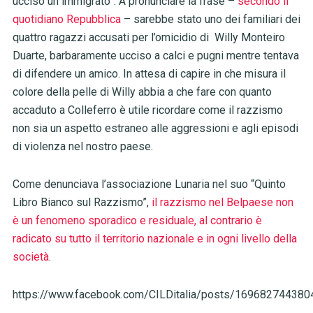
ucciso un immigrato”. A pronunciare la frase –
secondo il
quotidiano Repubblica
– sarebbe stato uno dei familiari dei
quattro ragazzi accusati per l’omicidio di Willy Monteiro
Duarte, barbaramente ucciso a calci e pugni mentre tentava
di difendere un amico. In attesa di capire in che misura il
colore della pelle di Willy abbia a che fare con quanto
accaduto a Colleferro è utile ricordare come il razzismo
non sia un aspetto estraneo alle aggressioni e agli episodi
di violenza nel nostro paese.
Come denunciava l’associazione Lunaria nel suo “Quinto
Libro Bianco sul Razzismo”,
il razzismo nel Belpaese non
è un fenomeno sporadico e residuale, al contrario è
radicato su tutto il territorio nazionale e in ogni livello della
società
.
https://www.facebook.com/CILDitalia/posts/16968274438