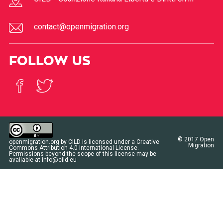
contact@openmigration.org
FOLLOW US
© 2017
Open
openmigration.org
by
CILD
is licensed under a
Creative
Migration
Commons Attribution 4.0 International License
.
Permissions beyond the scope of this license may be
available at
info@cild.eu