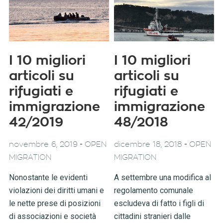
I 10 migliori
I 10 migliori
articoli su
articoli su
rifugiati e
rifugiati e
immigrazione
immigrazione
42/2019
48/2018
-
-
novembre 6, 2019
OPEN
dicembre 18, 2018
OPEN
MIGRATION
MIGRATION
Nonostante le evidenti
A settembre una modifica al
violazioni dei diritti umani e
regolamento comunale
le nette prese di posizioni
escludeva di fatto i figli di
di associazioni e società
cittadini stranieri dalle