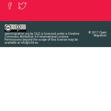
© 2017
Open
openmigration.org
by
CILD
is licensed under a
Creative
Migration
Commons Attribution 4.0 International License
.
Permissions beyond the scope of this license may be
available at
info@cild.eu