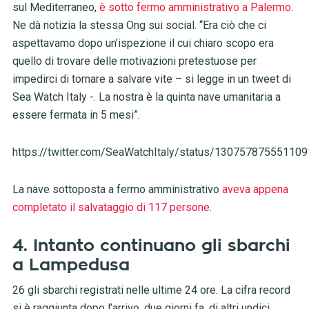
sul Mediterraneo,
è sotto fermo amministrativo a Palermo
.
Ne dà notizia la stessa Ong sui social. “Era ciò che ci
aspettavamo dopo un’ispezione il cui chiaro scopo era
quello di trovare delle motivazioni pretestuose per
impedirci di tornare a salvare vite – si legge in un tweet di
Sea Watch Italy -. La nostra è la quinta nave umanitaria a
essere fermata in 5 mesi”.
https://twitter.com/SeaWatchItaly/status/13075787555110
La nave sottoposta a fermo amministrativo
aveva appena
completato il salvataggio di 117 persone
.
4. Intanto continuano gli sbarchi
a Lampedusa
26 gli sbarchi registrati nelle ultime 24 ore. La cifra record
si è raggiunta dopo l’arrivo, due giorni fa, di altri undici