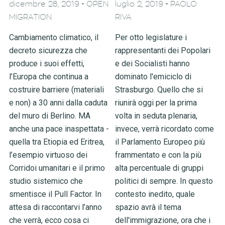
-
-
dicembre 28, 2019
OPEN
luglio 2, 2019
PAOLO
MIGRATION
RIVA
Cambiamento climatico, il
Per otto legislature i
decreto sicurezza che
rappresentanti dei Popolari
produce i suoi effetti,
e dei Socialisti hanno
l’Europa che continua a
dominato l'emiciclo di
costruire barriere (materiali
Strasburgo. Quello che si
e non) a 30 anni dalla caduta
riunirà oggi per la prima
del muro di Berlino. MA
volta in seduta plenaria,
anche una pace inaspettata -
invece, verrà ricordato come
quella tra Etiopia ed Eritrea,
il Parlamento Europeo più
l’esempio virtuoso dei
frammentato e con la più
Corridoi umanitari e il primo
alta percentuale di gruppi
studio sistemico che
politici di sempre. In questo
smentisce il Pull Factor. In
contesto inedito, quale
attesa di raccontarvi l’anno
spazio avrà il tema
che verrà, ecco cosa ci
dell'immigrazione, ora che i