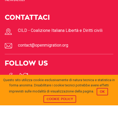
CONTATTACI
CILD - Coalizione Italiana Libertà e Diritti civili
contact@openmigration.org
FOLLOW US
Questo sito utilizza cookie esclusivamente di natura tecnica e statistica in
forma anonima. Disabilitare i cookie tecnici potrebbe avere effetti
imprevisti sulle modalità di visualizzazione della pagina.
OK
COOKIE POLICY
© 2017
Open
openmigration.org
by
CILD
is licensed under a
Creative
Migration
Commons Attribution 4.0 International License
.
Permissions beyond the scope of this license may be
available at
info@cild.eu