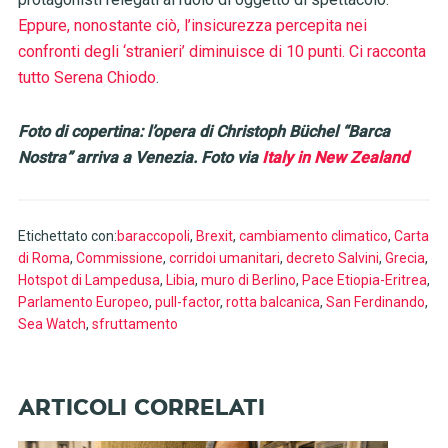
Eppure, nonostante ciò, l’insicurezza percepita nei
confronti degli ‘stranieri’ diminuisce di 10 punti. Ci racconta
tutto Serena Chiodo
.
Foto di copertina: l’opera di Christoph Büchel “Barca
Nostra” arriva a Venezia. Foto via
Italy in New Zealand
Etichettato con:
baraccopoli
,
Brexit
,
cambiamento climatico
,
Carta
di Roma
,
Commissione
,
corridoi umanitari
,
decreto Salvini
,
Grecia
,
Hotspot di Lampedusa
,
Libia
,
muro di Berlino
,
Pace Etiopia-Eritrea
,
Parlamento Europeo
,
pull-factor
,
rotta balcanica
,
San Ferdinando
,
Sea Watch
,
sfruttamento