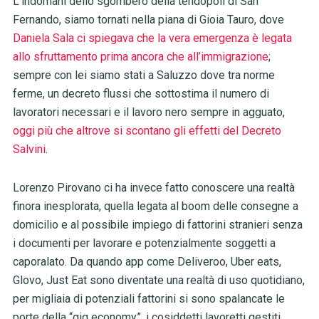
L’indomani dello sgombero della tendopoli di San
Fernando, siamo tornati nella piana di Gioia Tauro, dove
Daniela Sala ci spiegava che la vera emergenza è legata
allo sfruttamento prima ancora che all’immigrazione
;
sempre con lei siamo stati a Saluzzo dove tra norme
ferme, un decreto flussi che sottostima il numero di
lavoratori necessari e il lavoro nero sempre in agguato,
oggi più che altrove si scontano gli effetti del Decreto
Salvini
.
Lorenzo Pirovano ci ha invece fatto conoscere una realtà
finora inesplorata, quella legata al
boom delle consegne a
domicilio e al possibile impiego di fattorini stranieri senza
i documenti per lavorare e potenzialmente soggetti a
caporalato. Da quando app come Deliveroo, Uber eats,
Glovo, Just Eat sono diventate una realtà di uso quotidiano,
per migliaia di potenziali fattorini si sono spalancate le
porte della “gig economy”, i cosiddetti lavoretti gestiti