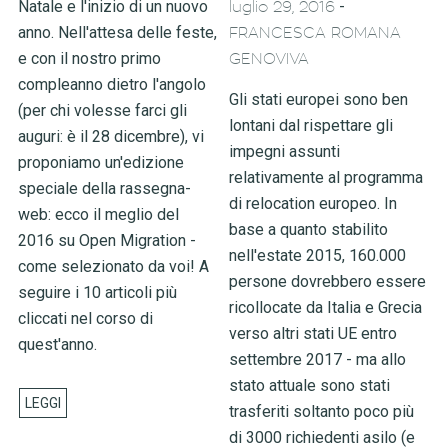
Natale e l'inizio di un nuovo
-
luglio 29, 2016
anno. Nell'attesa delle feste,
FRANCESCA ROMANA
e con il nostro primo
GENOVIVA
compleanno dietro l'angolo
Gli stati europei sono ben
(per chi volesse farci gli
lontani dal rispettare gli
auguri: è il 28 dicembre), vi
impegni assunti
proponiamo un'edizione
relativamente al programma
speciale della rassegna-
di relocation europeo. In
web: ecco il meglio del
base a quanto stabilito
2016 su Open Migration -
nell'estate 2015, 160.000
come selezionato da voi! A
persone dovrebbero essere
seguire i 10 articoli più
ricollocate da Italia e Grecia
cliccati nel corso di
verso altri stati UE entro
quest'anno.
settembre 2017 - ma allo
stato attuale sono stati
trasferiti soltanto poco più
di 3000 richiedenti asilo (e