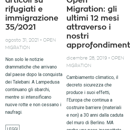
articoli su
Open
rifugiati e
Migration: gli
immigrazione
ultimi 12 mesi
35/2021
attraverso i
nostri
-
agosto 31, 2021
OPEN
approfondiment
MIGRATION
-
dicembre 28, 2019
OPEN
Non solo le notizie
MIGRATION
drammatiche che arrivano
dal paese dopo la conquista
Cambiamento climatico, il
dei Talebani. A Lampedusa
decreto sicurezza che
continuano gli sbarchi,
produce i suoi effetti,
mentre si intensificano
l’Europa che continua a
nuove rotte e non cessano i
costruire barriere (materiali
naufragi.
e non) a 30 anni dalla caduta
del muro di Berlino. MA