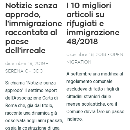
Notizie senza
I 10 migliori
approdo,
articoli su
l’immigrazione
rifugiati e
raccontata al
immigrazione
paese
48/2018
dell’irreale
-
dicembre 18, 2018
OPEN
MIGRATION
-
dicembre 19, 2019
SERENA CHIODO
A settembre una modifica al
regolamento comunale
Si chiama "Notizie senza
escludeva di fatto i figli di
approdo" il settimo report
cittadini stranieri dalle
dell'Associazione Carta di
mense scolastiche, ora il
Roma che, già dal titolo,
Comune dovrà fare un passo
racconta una dinamica già
indietro.
osservata negli anni passati,
ossia la costruzione di una